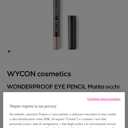
WYCON cosmetics
WONDERPROOF EYE PENCIL Matita occhi
waterproof
Continua senza accettare
Modello:
WONDERPROOF EYE PENCIL
Veepee rispetta la tua privacy
Matita occhi waterproof
Accettando, autorizzi Veepee e i suoi partner a utilizzare tracciatori (come cookie
o altri identificatori come SDK, di seguito "Cookie") e a trattare i tuoi dati
9
,
€
40
personali (come i dati di navigazione, i dati degli ordini e le informazioni fornite