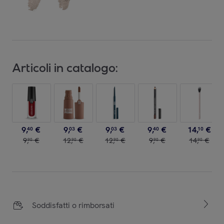
Articoli in catalogo:
9
,
€
9
,
€
9
,
€
9
,
€
14
,
€
40
03
03
40
10
9
,
€
12
,
€
12
,
€
9
,
€
14
,
€
90
90
90
90
90
Soddisfatti o rimborsati