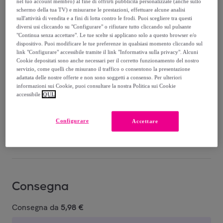
nel tuo account membro) al fine di offrirti pubblicità personalizzate (anche sullo
schermo della tua TV) e misurarne le prestazioni, effettuare alcune analisi
9
,
€
90
sull'attività di vendita e a fini di lotta contro le frodi. Puoi scegliere tra questi
-
5
%
diversi usi cliccando su "Configurare" o rifiutare tutto cliccando sul pulsante
"Continua senza accettare". Le tue scelte si applicano solo a questo browser e/o
dispositivo. Puoi modificare le tue preferenze in qualsiasi momento cliccando sul
link "Configurare" accessibile tramite il link "Informativa sulla privacy". Alcuni
Cookie depositati sono anche necessari per il corretto funzionamento del nostro
servizio, come quelli che misurano il traffico o consentono la presentazione
adattata delle nostre offerte e non sono soggetti a consenso. Per ulteriori
informazioni sui Cookie, puoi consultare la nostra Politica sui Cookie
accessibile
QUI.
140 SKY
110
137 DARK
131 STEEL
130 ORCHID
BRILLANT
TEAL
S
GREEN
C
Configurare
Accettare
Venduto da
WYCON cosmetics
Consegna
Consegna da
5,98 €