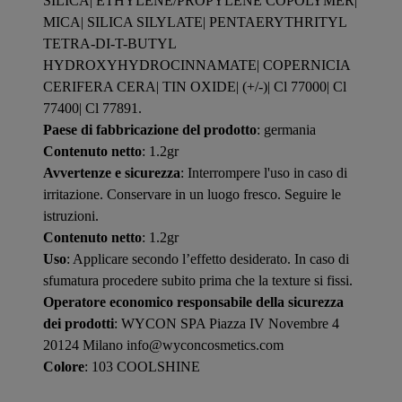
SILICA| ETHYLENE/PROPYLENE COPOLYMER|
MICA| SILICA SILYLATE| PENTAERYTHRITYL
TETRA-DI-T-BUTYL
HYDROXYHYDROCINNAMATE| COPERNICIA
CERIFERA CERA| TIN OXIDE| (+/-)| Cl 77000| Cl
77400| Cl 77891.
Paese di fabbricazione del prodotto
: germania
Contenuto netto
: 1.2gr
Avvertenze e sicurezza
: Interrompere l'uso in caso di
irritazione. Conservare in un luogo fresco. Seguire le
istruzioni.
Contenuto netto
: 1.2gr
Uso
: Applicare secondo l’effetto desiderato. In caso di
sfumatura procedere subito prima che la texture si fissi.
Operatore economico responsabile della sicurezza
dei prodotti
: WYCON SPA Piazza IV Novembre 4
20124 Milano info@wyconcosmetics.com
Colore
: 103 COOLSHINE