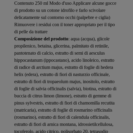
Contenuto 250 ml Modo d'uso Applicare alcune gocce
di prodotto su un cotone idrofilo e farlo scivolare
delicatamente sul contorno occhi (palpebre e ciglia)
Rimuovere i residui con il toner appropriato per il tipo
di pelle da trattare
Composizione del prodotto
: aqua (acqua), glicole
propilenico, betaina, glicerina, palmitato di retinile,
pantotenato di calcio, estratto di semi di aesculus
hippocastanum (ippocastano), acido linoleico, estratto
di radice di arctium majus, estratto di foglie di hedera
helix (edera), estratto di fiori di nasturzio officinale,
estratto di fiori di tropaeolum majus, inositolo, estratto
di foglie di salvia officinalis (salvia), biotina, estratto di
buccia di citrus limon (limone), estratto di gemme di
pinus sylvestris, estratto di fiori di chamomilla recutita
(matricaria), estratto di foglie di rosmarino officinalis
(rosmarino), estratto di fiori di calendula officinalis,
estratto di fiori di arnica montana, idrossietilcellulosa,
tocoferolo, acido citrico, polisorbato 20, tetrasodio