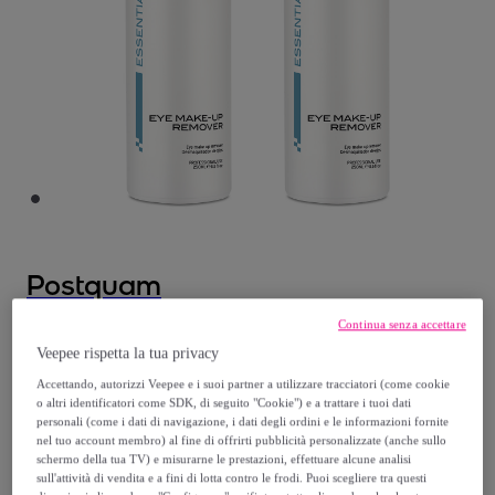
Postquam
Continua senza accettare
STRUCCANTE OCCHI E LABBRA 250 ML x
Veepee rispetta la tua privacy
2 UNITÃƒÂ€
Accettando, autorizzi Veepee e i suoi partner a utilizzare tracciatori (come cookie
Modello:
20ml
o altri identificatori come SDK, di seguito "Cookie") e a trattare i tuoi dati
personali (come i dati di navigazione, i dati degli ordini e le informazioni fornite
8
,
€
nel tuo account membro) al fine di offrirti pubblicità personalizzate (anche sullo
99
schermo della tua TV) e misurarne le prestazioni, effettuare alcune analisi
sull'attività di vendita e a fini di lotta contro le frodi. Puoi scegliere tra questi