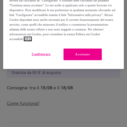
diversi usi cliccando su "Configurare" o rifiutare tutto cliccando sul pulsante
32
,
€
99
"Continua senza accettare". Le tue scelte si applicano solo a questo browser e/o
-
72
%
dispositivo. Puoi modificare le tue preferenze in qualsiasi momento cliccando sul
link "Configurare" accessibile tramite il link "Informativa sulla privacy". Alcuni
Venduto da
Postquam Cosmetic
Cookie depositati sono anche necessari per il corretto funzionamento del nostro
servizio, come quelli che misurano il traffico o consentono la presentazione
adattata delle nostre offerte e non sono soggetti a consenso. Per ulteriori
informazioni sui Cookie, puoi consultare la nostra Politica sui Cookie
accessibile
QUI.
Consegna
Configurare
Accettare
Consegna da
5,99 €
Gratuita da 50 € di acquisto
Consegna: tra il
15/08
e il
18/08
Come funziona?