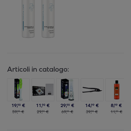
Articoli in catalogo:
19
,
€
11
,
€
29
,
€
14
,
€
8
,
€
90
90
90
99
99
59
,
€
29
,
€
69
,
€
39
,
€
11
,
€
90
90
90
90
90