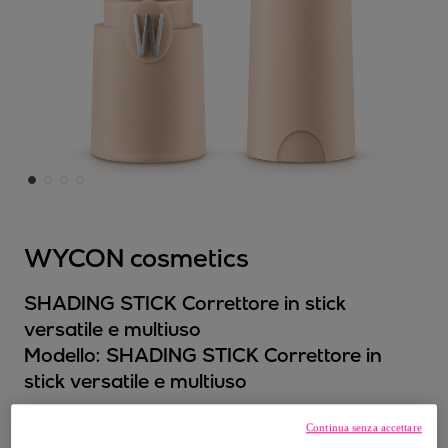
WYCON cosmetics
SHADING STICK Correttore in stick
versatile e multiuso
Modello:
SHADING STICK Correttore in
stick versatile e multiuso
12
,
€
Continua senza accettare
20