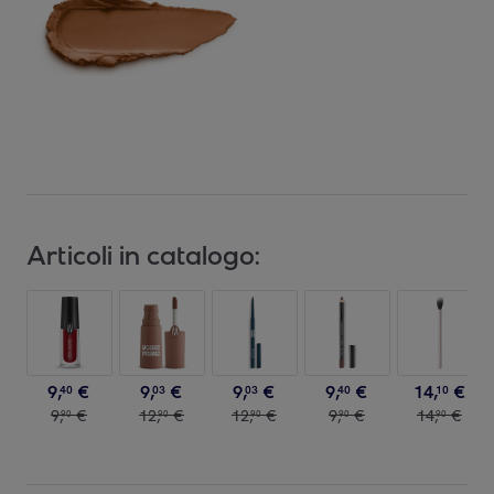
Articoli in catalogo:
9
,
€
9
,
€
9
,
€
9
,
€
14
,
€
40
03
03
40
10
9
,
€
12
,
€
12
,
€
9
,
€
14
,
€
90
90
90
90
90