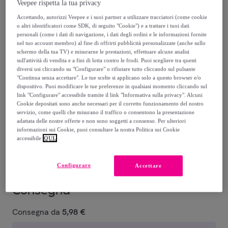
Veepee rispetta la tua privacy
12
,
€
90
Accettando, autorizzi Veepee e i suoi partner a utilizzare tracciatori (come cookie
o altri identificatori come SDK, di seguito "Cookie") e a trattare i tuoi dati
-
5
%
personali (come i dati di navigazione, i dati degli ordini e le informazioni fornite
nel tuo account membro) al fine di offrirti pubblicità personalizzate (anche sullo
schermo della tua TV) e misurarne le prestazioni, effettuare alcune analisi
sull'attività di vendita e a fini di lotta contro le frodi. Puoi scegliere tra questi
diversi usi cliccando su "Configurare" o rifiutare tutto cliccando sul pulsante
"Continua senza accettare". Le tue scelte si applicano solo a questo browser e/o
dispositivo. Puoi modificare le tue preferenze in qualsiasi momento cliccando sul
link "Configurare" accessibile tramite il link "Informativa sulla privacy". Alcuni
105 WARM
104
103 MEDIUM
107 SAND
112 HONEY
Cookie depositati sono anche necessari per il corretto funzionamento del nostro
HONEY
NATURAL
BEIGE
N
servizio, come quelli che misurano il traffico o consentono la presentazione
adattata delle nostre offerte e non sono soggetti a consenso. Per ulteriori
informazioni sui Cookie, puoi consultare la nostra Politica sui Cookie
Venduto da
WYCON cosmetics
accessibile
QUI.
Configurare
Accettare
Consegna
Consegna da
5,98 €