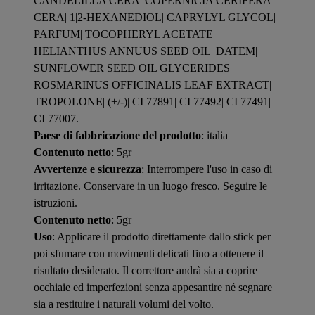
CANDELILLA CERA| COPERNICIA CERIFERA
CERA| 1|2-HEXANEDIOL| CAPRYLYL GLYCOL|
PARFUM| TOCOPHERYL ACETATE|
HELIANTHUS ANNUUS SEED OIL| DATEM|
SUNFLOWER SEED OIL GLYCERIDES|
ROSMARINUS OFFICINALIS LEAF EXTRACT|
TROPOLONE| (+/-)| CI 77891| CI 77492| CI 77491|
CI 77007.
Paese di fabbricazione del prodotto
: italia
Contenuto netto
: 5gr
Avvertenze e sicurezza
: Interrompere l'uso in caso di
irritazione. Conservare in un luogo fresco. Seguire le
istruzioni.
Contenuto netto
: 5gr
Uso
: Applicare il prodotto direttamente dallo stick per
poi sfumare con movimenti delicati fino a ottenere il
risultato desiderato. Il correttore andrà sia a coprire
occhiaie ed imperfezioni senza appesantire né segnare
sia a restituire i naturali volumi del volto.