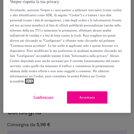
Veepee rispetta la tua privacy
12
,
€
90
Accettando, autorizzi Veepee e i suoi partner a utilizzare tracciatori (come cookie
o altri identificatori come SDK, di seguito "Cookie") e a trattare i tuoi dati
-
5
%
personali (come i dati di navigazione, i dati degli ordini e le informazioni fornite
nel tuo account membro) al fine di offrirti pubblicità personalizzate (anche sullo
schermo della tua TV) e misurarne le prestazioni, effettuare alcune analisi
sull'attività di vendita e a fini di lotta contro le frodi. Puoi scegliere tra questi
diversi usi cliccando su "Configurare" o rifiutare tutto cliccando sul pulsante
"Continua senza accettare". Le tue scelte si applicano solo a questo browser e/o
dispositivo. Puoi modificare le tue preferenze in qualsiasi momento cliccando sul
link "Configurare" accessibile tramite il link "Informativa sulla privacy". Alcuni
105 WARM
104
103 MEDIUM
107 SAND
112 HONEY
Cookie depositati sono anche necessari per il corretto funzionamento del nostro
HONEY
NATURAL
BEIGE
N
servizio, come quelli che misurano il traffico o consentono la presentazione
adattata delle nostre offerte e non sono soggetti a consenso. Per ulteriori
informazioni sui Cookie, puoi consultare la nostra Politica sui Cookie
Venduto da
WYCON cosmetics
accessibile
QUI.
Configurare
Accettare
Consegna
Consegna da
5,98 €