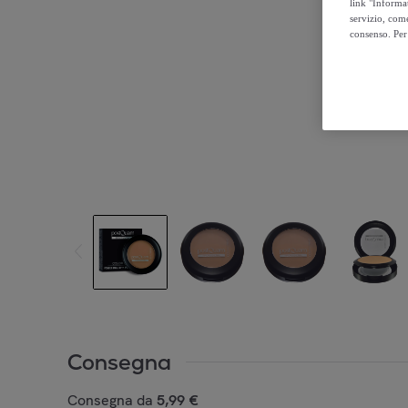
link "Informa
servizio, come
consenso. Per 
Consegna
Consegna da
5,99 €