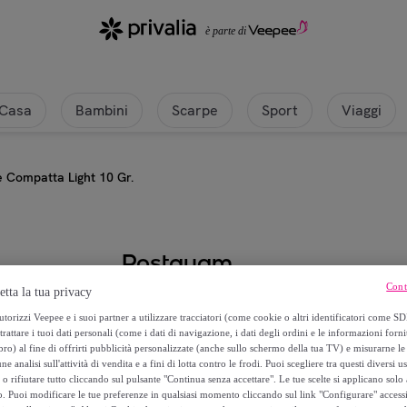
Casa
Bambini
Scarpe
Sport
Viaggi
e Compatta Light 10 Gr.
Postquam
Cont
etta la tua privacy
Polvere Compatta Light 10 Gr.
torizzi Veepee e i suoi partner a utilizzare tracciatori (come cookie o altri identificatori come SD
trattare i tuoi dati personali (come i dati di navigazione, i dati degli ordini e le informazioni forni
13
,
€
99
) al fine di offrirti pubblicità personalizzate (anche sullo schermo della tua TV) e misurarne le 
ne analisi sull'attività di vendita e a fini di lotta contro le frodi. Puoi scegliere tra questi diversi u
o rifiutare tutto cliccando sul pulsante "Continua senza accettare". Le tue scelte si applicano sol
32
,
€
90
o. Puoi modificare le tue preferenze in qualsiasi momento cliccando sul link "Configurare" accessib