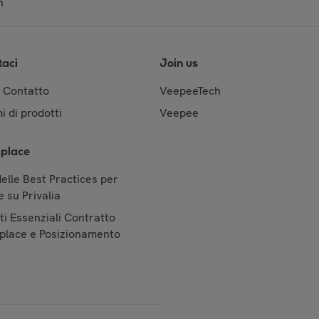
n
taci
Join us
& Contatto
VeepeeTech
i di prodotti
Veepee
place
elle Best Practices per
 su Privalia
i Essenziali Contratto
place e Posizionamento