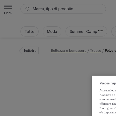
Menu
Tutte
Moda
new
Summer Camp
Indietro
Bellezza e benessere
/
Trucco
/
Polver
Veepee risp
Accettando, au
"Cookie") e a 
account membro
effettuare alcu
"Configurare" 
e/o dispositiv