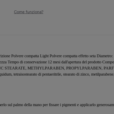
Come funziona?
one Polvere compatta Light Polvere compatta effetto seta Diametro:
so l'altezza Tempo di conservazione 12 mesi dall'apertura del prod
TEARATE, METHYLPARABEN, PROPYLPARABEN, PARFUM, [+/-C
iquidum, tetraisostearato di pentaeritrile, stearato di zinco, metilparabe
erlo sul palmo della mano per fissare i pigmenti e applicarlo generosame