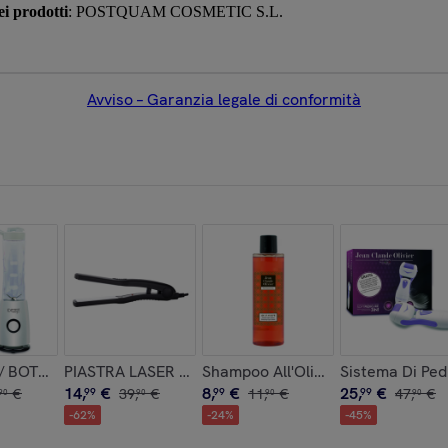
i prodotti
: POSTQUAM COSMETIC S.L.
Avviso – Garanzia legale di conformità
LE TOTALE
 BOTTIGLIA PORTATILE, 260w
PIASTRA LASER CERAMICA 9500
Shampoo All'Olio Di Argan 225 Ml.
Sistema Di Ped
14
,
€
8
,
€
25
,
€
€
99
39
,
€
99
11
,
€
99
47
,
€
90
90
90
90
-
62
%
-
24
%
-
45
%