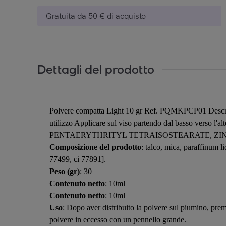
Gratuita da 50 € di acquisto
Dettagli del prodotto
Polvere compatta Light 10 gr Ref. PQMKPCP01 Descrizi
utilizzo Applicare sul viso partendo dal basso ver
PENTAERYTHRITYL TETRAISOSTEARATE, ZINC S
Composizione del prodotto
: talco, mica, paraffinum l
77499, ci 77891].
Peso (gr)
: 30
Contenuto netto
: 10ml
Contenuto netto
: 10ml
Uso
: Dopo aver distribuito la polvere sul piumino, prem
polvere in eccesso con un pennello grande.