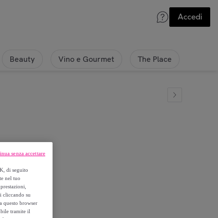
Accedi
Beauty
Vino e Gourmet
The Place
inua senza accettare
K, di seguito
te nel tuo
prestazioni,
si cliccando su
o a questo browser
ile tramite il