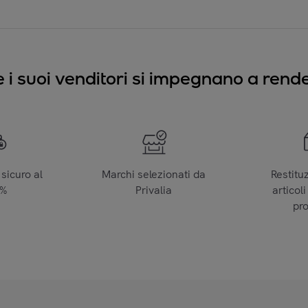
e i suoi venditori si impegnano a render
sicuro al
Marchi selezionati da
Restitu
0%
Privalia
articoli
pr