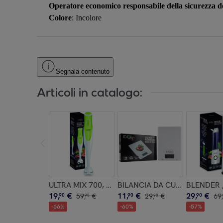
Operatore economico responsabile della sicurezza de
Colore
: Incolore
Segnala contenuto
Articoli in catalogo:
ULTRA MIX 700, 700w
BILANCIA DA CUCINA DIGITA
BLENDER /
19
,
€
11
,
€
29
,
€
90
59
,
€
90
29
,
€
90
69
,
90
90
-
66
%
-
60
%
-
57
%