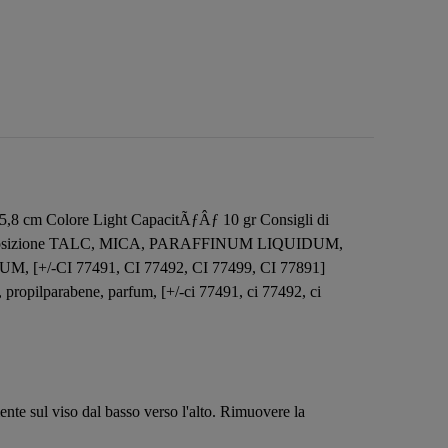
 5,8 cm Colore Light CapacitÃƒÂƒ 10 gr Consigli di
otto Composizione TALC, MICA, PARAFFINUM LIQUIDUM,
I 77491, CI 77492, CI 77499, CI 77891]
ne, propilparabene, parfum, [+/-ci 77491, ci 77492, ci
nte sul viso dal basso verso l'alto. Rimuovere la