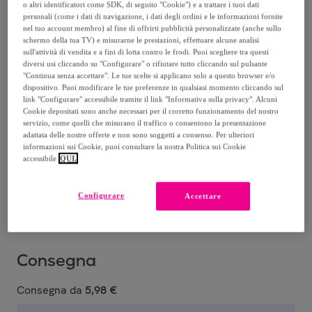
o altri identificatori come SDK, di seguito "Cookie") e a trattare i tuoi dati
personali (come i dati di navigazione, i dati degli ordini e le informazioni fornite
4
,
€
90
nel tuo account membro) al fine di offrirti pubblicità personalizzate (anche sullo
-
40
%
schermo della tua TV) e misurarne le prestazioni, effettuare alcune analisi
sull'attività di vendita e a fini di lotta contro le frodi. Puoi scegliere tra questi
diversi usi cliccando su "Configurare" o rifiutare tutto cliccando sul pulsante
"Continua senza accettare". Le tue scelte si applicano solo a questo browser e/o
dispositivo. Puoi modificare le tue preferenze in qualsiasi momento cliccando sul
link "Configurare" accessibile tramite il link "Informativa sulla privacy". Alcuni
Cookie depositati sono anche necessari per il corretto funzionamento del nostro
servizio, come quelli che misurano il traffico o consentono la presentazione
adattata delle nostre offerte e non sono soggetti a consenso. Per ulteriori
54 MAUVE
87 CANDY
48 DARK
04 PINK
76 NUDE
9
informazioni sui Cookie, puoi consultare la nostra Politica sui Cookie
APPLE
NUDE
MAUVE
CHESTNUT
W
accessibile
QUI.
Venduto da
WYCON cosmetics
Configurare
Accettare
Consegna
Consegna da
5,98 €