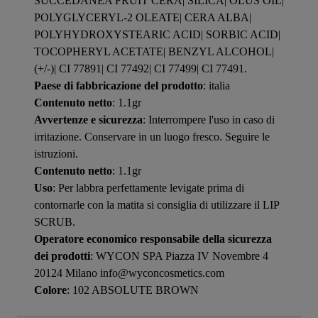
SUCCEDANEA FRUIT CERA| SILICA| OLUS OIL|
POLYGLYCERYL-2 OLEATE| CERA ALBA|
POLYHYDROXYSTEARIC ACID| SORBIC ACID|
TOCOPHERYL ACETATE| BENZYL ALCOHOL|
(+/-)| CI 77891| CI 77492| CI 77499| CI 77491.
Paese di fabbricazione del prodotto
: italia
Contenuto netto
: 1.1gr
Avvertenze e sicurezza
: Interrompere l'uso in caso di
irritazione. Conservare in un luogo fresco. Seguire le
istruzioni.
Contenuto netto
: 1.1gr
Uso
: Per labbra perfettamente levigate prima di
contornarle con la matita si consiglia di utilizzare il LIP
SCRUB.
Operatore economico responsabile della sicurezza
dei prodotti
: WYCON SPA Piazza IV Novembre 4
20124 Milano info@wyconcosmetics.com
Colore
: 102 ABSOLUTE BROWN