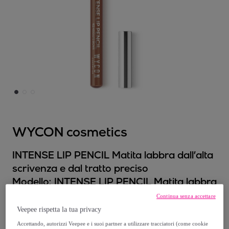
WYCON cosmetics
INTENSE LIP PENCIL Matita labbra dall’alta
scrivenza e dal tratto preciso
Modello:
INTENSE LIP PENCIL Matita labbra
dall’alta scrivenza e dal tratto preciso
Continua senza accettare
Veepee rispetta la tua privacy
2
,
€
90
Accettando, autorizzi Veepee e i suoi partner a utilizzare tracciatori (come cookie