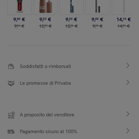
9
,
€
9
,
€
9
,
€
9
,
€
14
,
€
40
03
03
40
10
9
,
€
12
,
€
12
,
€
9
,
€
14
,
€
90
90
90
90
90
Soddisfatti o rimborsati
Le promesse di Privalia
A proposito del venditore
Pagamento sicuro al 100%