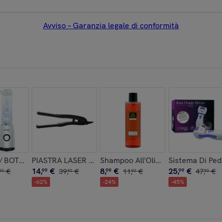
Avviso – Garanzia legale di conformità
LE TOTALE
 BOTTIGLIA PORTATILE, 260w
PIASTRA LASER CERAMICA 9500
Shampoo All'Olio Di Argan 225 Ml.
Sistema Di Ped
14
,
€
8
,
€
25
,
€
€
99
39
,
€
99
11
,
€
99
47
,
€
90
90
90
90
-
62
%
-
24
%
-
45
%