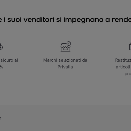
e i suoi venditori si impegnano a render
sicuro al
Marchi selezionati da
Restitu
0%
Privalia
articoli
pr
n