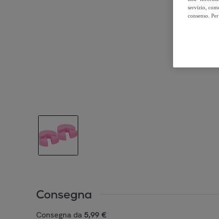
servizio, come
consenso. Per 
Consegna
Consegna da
5,99 €