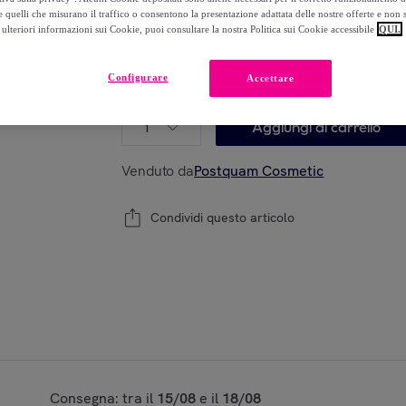
-
73
%
 quelli che misurano il traffico o consentono la presentazione adattata delle nostre offerte e non 
ulteriori informazioni sui Cookie, puoi consultare la nostra Politica sui Cookie accessibile
QUI.
Configurare
Accettare
Modello:
NO APLICA
1
Aggiungi al carrello
Venduto da
Postquam Cosmetic
Condividi questo articolo
Consegna: tra il
15/08
e il
18/08