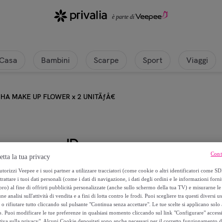
Casa
Bambini
Scarpe
Sport
Viaggi
HA MAKE UP FLOWER x 2 UNITÃƒÂ€
ID
Cont
etta la tua privacy
ESPONHA MAKE UP FLOWER x 2
torizzi Veepee e i suoi partner a utilizzare tracciatori (come cookie o altri identificatori come SD
trattare i tuoi dati personali (come i dati di navigazione, i dati degli ordini e le informazioni forni
5
,
€
) al fine di offrirti pubblicità personalizzate (anche sullo schermo della tua TV) e misurarne le 
99
ne analisi sull'attività di vendita e a fini di lotta contro le frodi. Puoi scegliere tra questi diversi u
o rifiutare tutto cliccando sul pulsante "Continua senza accettare". Le tue scelte si applicano sol
o. Puoi modificare le tue preferenze in qualsiasi momento cliccando sul link "Configurare" accessib
22
,
€
99
tiva sulla privacy". Alcuni Cookie depositati sono anche necessari per il corretto funzionamento d