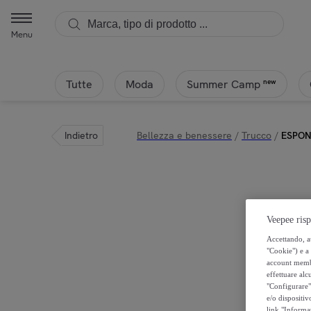
Menu
Tutte
Moda
new
Summer Camp
Indietro
Bellezza e benessere
/
Trucco
/
ESPON
Veepee risp
Accettando, au
"Cookie") e a 
account membro
effettuare alcu
"Configurare" 
e/o dispositiv
link "Informa