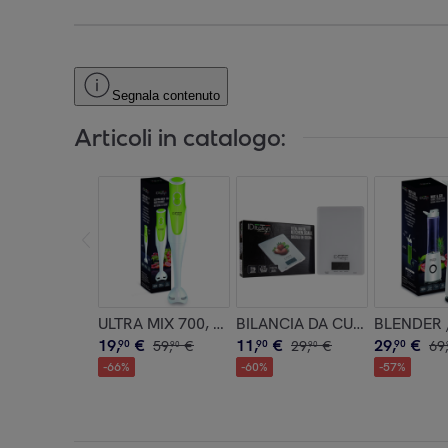
Segnala contenuto
Articoli in catalogo:
ULTRA MIX 700, 700w
BILANCIA DA CUCINA DIGITA
BLENDER /
19
,
€
11
,
€
29
,
€
90
59
,
€
90
29
,
€
90
69
,
90
90
-
66
%
-
60
%
-
57
%