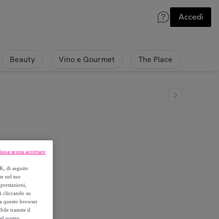
Accedi
Beauty
Vino e Gourmet
The Place
inua senza accettare
 UNITÃƒÂ€
K, di seguito
te nel tuo
prestazioni,
si cliccando su
o a questo browser
ile tramite il
el nostro