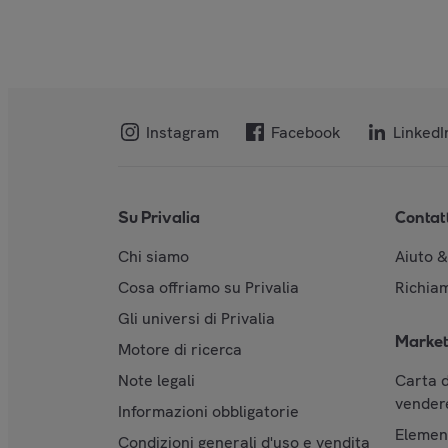
Instagram
Facebook
LinkedI
Su Privalia
Contat
Chi siamo
Aiuto 
Cosa offriamo su Privalia
Richiam
Gli universi di Privalia
Market
Motore di ricerca
Note legali
Carta d
vendere
Informazioni obbligatorie
Element
Condizioni generali d'uso e vendita