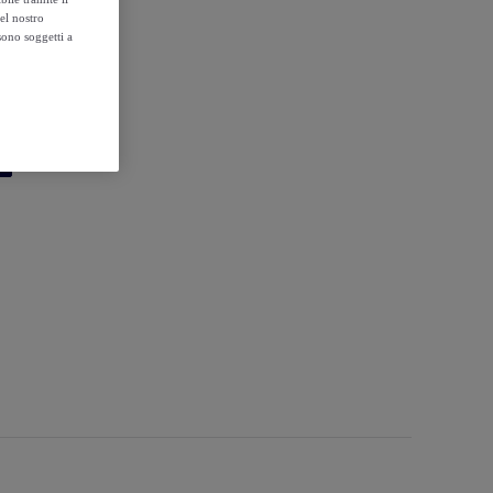
el nostro
sono soggetti a
formante