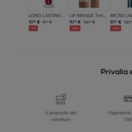
LONG LASTING LIQUID LIPSTICK Rossetto liquido l
LIP MIRAGE Tinta labbra effet
MICRO LIN
9
,
€
9
,
€
9
,
€
40
9
,
€
03
12
,
€
03
12
,
90
90
90
-
5
%
-
30
%
-
30
%
Privalia 
A proposito del
Pagamento 
venditore
10