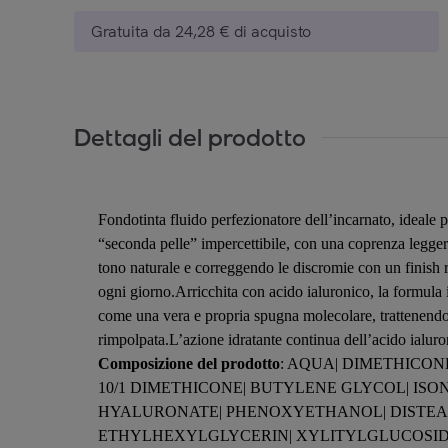
Gratuita da 24,28 € di acquisto
Dettagli del prodotto
Fondotinta fluido perfezionatore dell’incarnato, ideale 
“seconda pelle” impercettibile, con una coprenza leggera
tono naturale e correggendo le discromie con un finish r
ogni giorno.Arricchita con acido ialuronico, la formula id
come una vera e propria spugna molecolare, trattenendo l
rimpolpata.L’azione idratante continua dell’acido ialur
Composizione del prodotto
: AQUA| DIMETHICON
10/1 DIMETHICONE| BUTYLENE GLYCOL| ISO
HYALURONATE| PHENOXYETHANOL| DISTEA
ETHYLHEXYLGLYCERIN| XYLITYLGLUCOSIDE