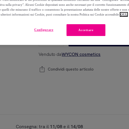
-
78
%
tiva sulla privacy". Alcuni Cookie depositati sono anche necessari per il corretto funzionamento d
 quelli che misurano il traffico o consentono la presentazione adattata delle nostre offerte e non 
ulteriori informazioni sui Cookie, puoi consultare la nostra Politica sui Cookie accessibile
QUI.
Modello:
CUDDLE SKIN Fondotinta fluido uni
Configurare
Accettare
1
Aggiungi al carrello
Venduto da
WYCON cosmetics
Condividi questo articolo
Consegna: tra il
11/08
e il
14/08