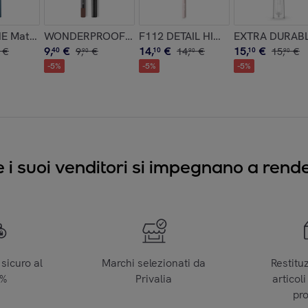
ong lasting 10H dal finish matt
to blurring
E Matita occhi automatica dalla punta extra slim
WONDERPROOF LIP PENCIL Matita labbra waterproo
F112 DETAIL HIGHLIGHT Pennello vi
EXTRA DURABLE 
9
,
€
14
,
€
15
,
€
€
40
9
,
€
10
14
,
€
10
15
,
€
90
90
90
-
5
%
-
5
%
-
5
%
e i suoi venditori si impegnano a render
sicuro al
Marchi selezionati da
Restitu
0%
Privalia
articoli
pr