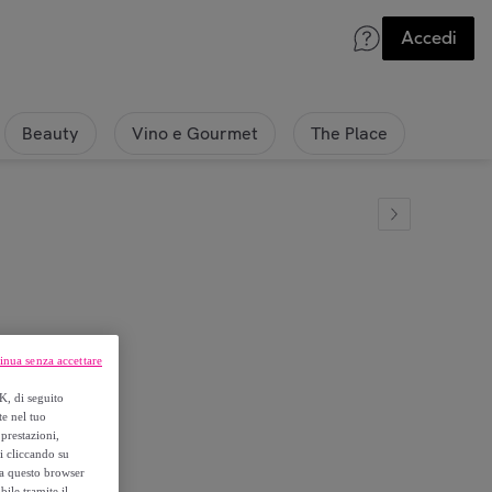
Accedi
Beauty
Vino e Gourmet
The Place
niformante
inua senza accettare
K, di seguito
te nel tuo
prestazioni,
si cliccando su
o a questo browser
ile tramite il