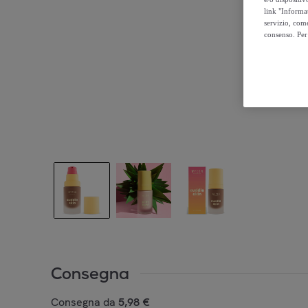
link "Informa
servizio, come
consenso. Per 
Consegna
Consegna da
5,98 €