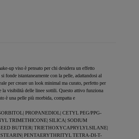
make-up viso è pensato per chi desidera un effetto
 si fonde istantaneamente con la pelle, adattandosi al
deale per creare un look minimal ma curato, perfetto per
a visibilità delle linee sottili. Questo attivo funziona
tato è una pelle più morbida, compatta e
SORBITOL| PROPANEDIOL| CETYL PEG/PPG-
YL TRIMETHICONE| SILICA| SODIUM
EED BUTTER| TRIETHOXYCAPRYLYLSILANE|
TEARIN| PENTAERYTHRITYL TETRA-DI-T-