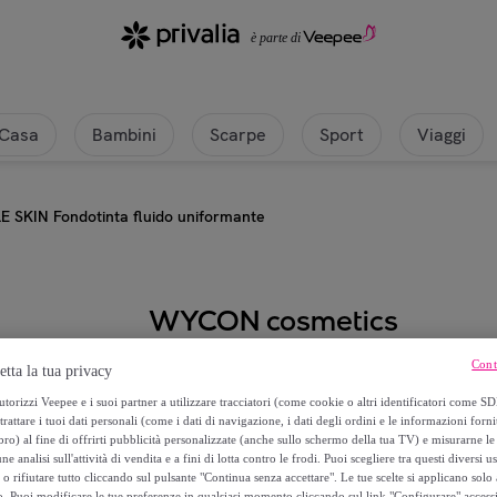
Casa
Bambini
Scarpe
Sport
Viaggi
 SKIN Fondotinta fluido uniformante
WYCON cosmetics
CUDDLE SKIN Fondotinta fluido u
Cont
etta la tua privacy
torizzi Veepee e i suoi partner a utilizzare tracciatori (come cookie o altri identificatori come SD
4
,
€
trattare i tuoi dati personali (come i dati di navigazione, i dati degli ordini e le informazioni forni
90
) al fine di offrirti pubblicità personalizzate (anche sullo schermo della tua TV) e misurarne le 
ne analisi sull'attività di vendita e a fini di lotta contro le frodi. Puoi scegliere tra questi diversi u
22
,
€
o rifiutare tutto cliccando sul pulsante "Continua senza accettare". Le tue scelte si applicano sol
90
o. Puoi modificare le tue preferenze in qualsiasi momento cliccando sul link "Configurare" accessib