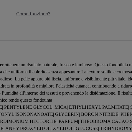
Come funziona?
per ottenere un risultato naturale, fresco e luminoso. Questo fondotinta 
 che uniforma il colorito senza appesantire.La texture sottile e cremosa
adioso. La pelle appare più liscia, uniforme e visibilmente più vitale, i
rata in profondità e migliora l’elasticità cutanea, contribuendo a ridurre l
’umidità all’interno dei tessuti e prevenendo la disidratazione. Il risul
onico rende questo fondotinta
E| PENTYLENE GLYCOL| MICA| ETHYLHEXYL PALMITATE| 
NONYL ISONONANOATE| GLYCERIN| BORON NITRIDE| PHEN
RDIMONIUM HECTORITE| PARFUM| THEOBROMA CACAO S
| ANHYDROXYLITOL| XYLITOL| GLUCOSE| TRIHYDROXYS