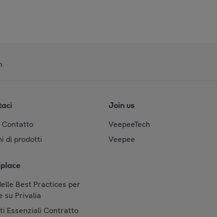
n
taci
Join us
& Contatto
VeepeeTech
i di prodotti
Veepee
place
elle Best Practices per
 su Privalia
i Essenziali Contratto