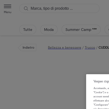
Menu
Tutte
Moda
new
Summer Camp
Indietro
Bellezza e benessere
/
Trucco
/
CUDDLE
Veepee risp
Accettando, au
"Cookie") e a 
account membro
effettuare alcu
"Configurare" 
e/o dispositiv