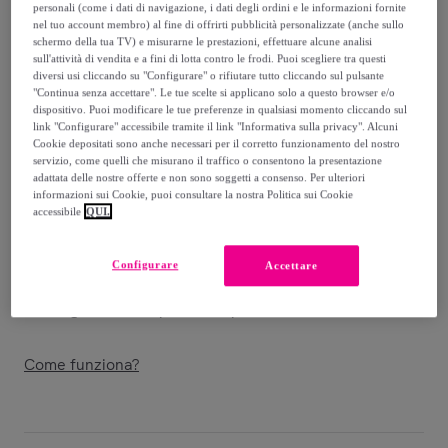
23
,
€
90
personali (come i dati di navigazione, i dati degli ordini e le informazioni fornite
nel tuo account membro) al fine di offrirti pubblicità personalizzate (anche sullo
-
54
%
schermo della tua TV) e misurarne le prestazioni, effettuare alcune analisi
sull'attività di vendita e a fini di lotta contro le frodi. Puoi scegliere tra questi
Venduto da
Postquam Cosmetic
diversi usi cliccando su "Configurare" o rifiutare tutto cliccando sul pulsante
"Continua senza accettare". Le tue scelte si applicano solo a questo browser e/o
dispositivo. Puoi modificare le tue preferenze in qualsiasi momento cliccando sul
link "Configurare" accessibile tramite il link "Informativa sulla privacy". Alcuni
Cookie depositati sono anche necessari per il corretto funzionamento del nostro
servizio, come quelli che misurano il traffico o consentono la presentazione
Consegna
adattata delle nostre offerte e non sono soggetti a consenso. Per ulteriori
informazioni sui Cookie, puoi consultare la nostra Politica sui Cookie
accessibile
QUI.
Consegna da
5,99 €
Gratuita da 50 € di acquisto
Configurare
Accettare
Consegna: tra il
12/08
e il
15/08
Come funziona?