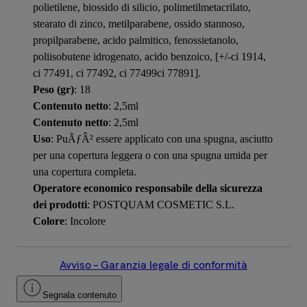
polietilene, biossido di silicio, polimetilmetacrilato,
stearato di zinco, metilparabene, ossido stannoso,
propilparabene, acido palmitico, fenossietanolo,
poliisobutene idrogenato, acido benzoico, [+/-ci 1914,
ci 77491, ci 77492, ci 77499ci 77891].
Peso (gr)
: 18
Contenuto netto
: 2,5ml
Contenuto netto
: 2,5ml
Uso
: PuÃƒÂ² essere applicato con una spugna, asciutto
per una copertura leggera o con una spugna umida per
una copertura completa.
Operatore economico responsabile della sicurezza
dei prodotti
: POSTQUAM COSMETIC S.L.
Colore
: Incolore
Avviso – Garanzia legale di conformità
Segnala contenuto