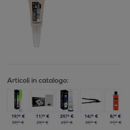
Articoli in catalogo:
19
,
€
11
,
€
29
,
€
14
,
€
8
,
€
90
90
90
99
99
59
,
€
29
,
€
69
,
€
39
,
€
11
,
€
90
90
90
90
90