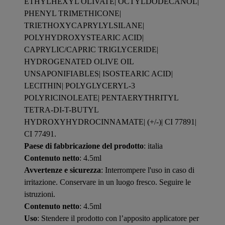
ETHYLHEXYL OLIVATE| OCTYLDODECANOL|
PHENYL TRIMETHICONE|
TRIETHOXYCAPRYLYLSILANE|
POLYHYDROXYSTEARIC ACID|
CAPRYLIC/CAPRIC TRIGLYCERIDE|
HYDROGENATED OLIVE OIL
UNSAPONIFIABLES| ISOSTEARIC ACID|
LECITHIN| POLYGLYCERYL-3
POLYRICINOLEATE| PENTAERYTHRITYL
TETRA-DI-T-BUTYL
HYDROXYHYDROCINNAMATE| (+/-)| CI 77891|
CI 77491.
Paese di fabbricazione del prodotto
: italia
Contenuto netto
: 4.5ml
Avvertenze e sicurezza
: Interrompere l'uso in caso di
irritazione. Conservare in un luogo fresco. Seguire le
istruzioni.
Contenuto netto
: 4.5ml
Uso
: Stendere il prodotto con l’apposito applicatore per