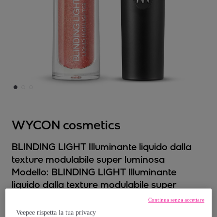
WYCON cosmetics
BLINDING LIGHT Illuminante liquido dalla
texture modulabile super luminosa
Modello:
BLINDING LIGHT Illuminante
liquido dalla texture modulabile super
luminosa
Continua senza accettare
Veepee rispetta la tua privacy