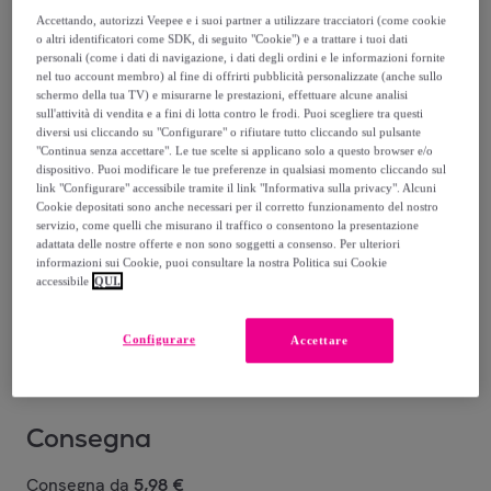
5
,
€
90
Accettando, autorizzi Veepee e i suoi partner a utilizzare tracciatori (come cookie
o altri identificatori come SDK, di seguito "Cookie") e a trattare i tuoi dati
personali (come i dati di navigazione, i dati degli ordini e le informazioni fornite
14
,
€
90
nel tuo account membro) al fine di offrirti pubblicità personalizzate (anche sullo
-
60
%
schermo della tua TV) e misurarne le prestazioni, effettuare alcune analisi
sull'attività di vendita e a fini di lotta contro le frodi. Puoi scegliere tra questi
diversi usi cliccando su "Configurare" o rifiutare tutto cliccando sul pulsante
"Continua senza accettare". Le tue scelte si applicano solo a questo browser e/o
dispositivo. Puoi modificare le tue preferenze in qualsiasi momento cliccando sul
link "Configurare" accessibile tramite il link "Informativa sulla privacy". Alcuni
Cookie depositati sono anche necessari per il corretto funzionamento del nostro
servizio, come quelli che misurano il traffico o consentono la presentazione
adattata delle nostre offerte e non sono soggetti a consenso. Per ulteriori
05
01 AURA
04 BRIGHT
06 SUNSET
08 GOLDEN
informazioni sui Cookie, puoi consultare la nostra Politica sui Cookie
HYPNOTIC
LIGHT
BRASS
VIBES
HOUR
CH
accessibile
QUI.
PINK
Venduto da
WYCON cosmetics
Configurare
Accettare
Consegna
Consegna da
5,98 €