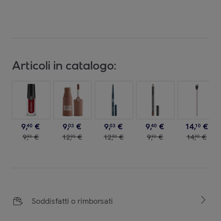
Articoli in catalogo:
9
,
€
9
,
€
9
,
€
9
,
€
14
,
€
40
03
03
40
10
9
,
€
12
,
€
12
,
€
9
,
€
14
,
€
90
90
90
90
90
Soddisfatti o rimborsati