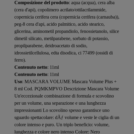
Composizione del prodotto
: aqua (acqua), cera alba
(cera d'api), copolimero acrilato/ottilacrilammide,
copernicia cerifera cera (copernicia cerifera (carnauba)),
peg-8 cera d'api, acido palmitico, acido stearico,
glicerina, aminometil propandiolo, fenossietanolo, silice
dimetil silicato, metilparabene, sorbato di potassio,
propilparabene, deidroacetato di sodio,
idrossietilcellulosa, edta disodica, ci 77499 (ossidi di
ferro).
Contenuto netto
: 11ml
Contenuto netto
: 11ml
Uso
: MASCARA VOLUME Mascara Volume Plus +
8 ml Cod. PQMKMPVO Descrizione Mascara Volume
Un'eccezionale combinazione di formula e scovolino
per un volume, una separazione e una lunghezza
impressionanti Lo scovolino spesso garantisce uno
sguardo spettacolare: dÃƒ volume e veste le ciglia di un
colore intenso e puro. Un triplo beneficio: volume,
lunghezza e colore nero intenso Colore: Nero