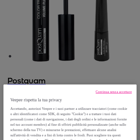
Postquam
Continua senza accettare
ASSORTIMENTO MAKE UP
Veepee rispetta la tua privacy
Modello:
11ml
Accettando, autorizzi Veepee e i suoi partner a utilizzare tracciatori (come cookie
o altri identificatori come SDK, di seguito "Cookie") e a trattare i tuoi dati
15
,
€
99
personali (come i dati di navigazione, i dati degli ordini e le informazioni fornite
nel tuo account membro) al fine di offrirti pubblicità personalizzate (anche sullo
schermo della tua TV) e misurarne le prestazioni, effettuare alcune analisi
45
,
€
00
sull'attività di vendita e a fini di lotta contro le frodi. Puoi scegliere tra questi