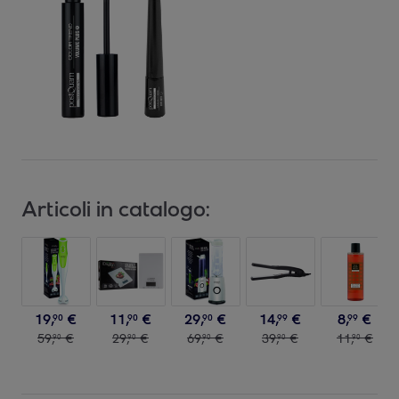
Articoli in catalogo:
19
,
€
11
,
€
29
,
€
14
,
€
8
,
€
90
90
90
99
99
59
,
€
29
,
€
69
,
€
39
,
€
11
,
€
90
90
90
90
90