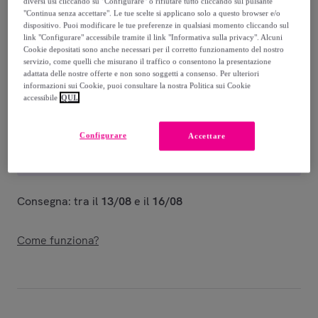
-
64
%
diversi usi cliccando su "Configurare" o rifiutare tutto cliccando sul pulsante
"Continua senza accettare". Le tue scelte si applicano solo a questo browser e/o
dispositivo. Puoi modificare le tue preferenze in qualsiasi momento cliccando sul
Venduto da
Postquam Cosmetic
link "Configurare" accessibile tramite il link "Informativa sulla privacy". Alcuni
Cookie depositati sono anche necessari per il corretto funzionamento del nostro
servizio, come quelli che misurano il traffico o consentono la presentazione
adattata delle nostre offerte e non sono soggetti a consenso. Per ulteriori
informazioni sui Cookie, puoi consultare la nostra Politica sui Cookie
accessibile
QUI.
Consegna
Consegna da
5,99 €
Configurare
Accettare
Gratuita da 50 € di acquisto
Consegna: tra il
13/08
e il
16/08
Come funziona?