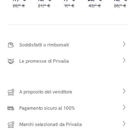
20
,
€
21
,
€
9
,
€
43
,
€
28
,
€
99
99
99
69
79
Soddisfatti o rimborsati
Le promesse di Privalia
A proposito del venditore
Pagamento sicuro al 100%
Marchi selezionati da Privalia