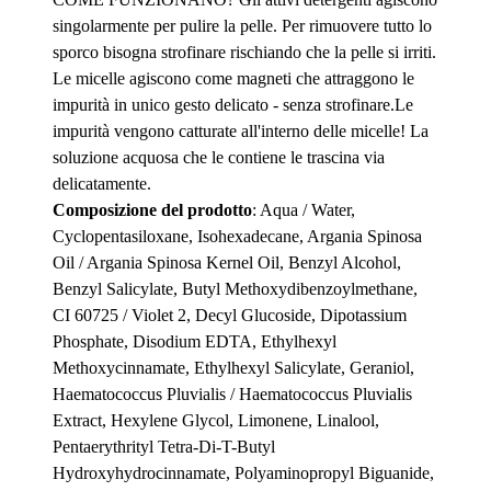
singolarmente per pulire la pelle. Per rimuovere tutto lo
sporco bisogna strofinare rischiando che la pelle si irriti.
Le micelle agiscono come magneti che attraggono le
impurità in unico gesto delicato - senza strofinare.Le
impurità vengono catturate all'interno delle micelle! La
soluzione acquosa che le contiene le trascina via
delicatamente.
Composizione del prodotto
: Aqua / Water,
Cyclopentasiloxane, Isohexadecane, Argania Spinosa
Oil / Argania Spinosa Kernel Oil, Benzyl Alcohol,
Benzyl Salicylate, Butyl Methoxydibenzoylmethane,
CI 60725 / Violet 2, Decyl Glucoside, Dipotassium
Phosphate, Disodium EDTA, Ethylhexyl
Methoxycinnamate, Ethylhexyl Salicylate, Geraniol,
Haematococcus Pluvialis / Haematococcus Pluvialis
Extract, Hexylene Glycol, Limonene, Linalool,
Pentaerythrityl Tetra-Di-T-Butyl
Hydroxyhydrocinnamate, Polyaminopropyl Biguanide,