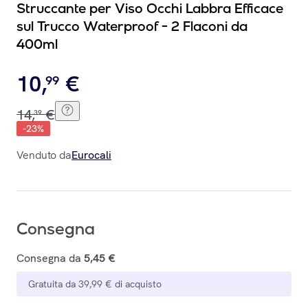
Struccante per Viso Occhi Labbra Efficace
sul Trucco Waterproof - 2 Flaconi da
400ml
10
,
€
99
14
,
€
39
-
23
%
Venduto da
Eurocali
Consegna
Consegna da
5,45 €
Gratuita da 39,99 € di acquisto