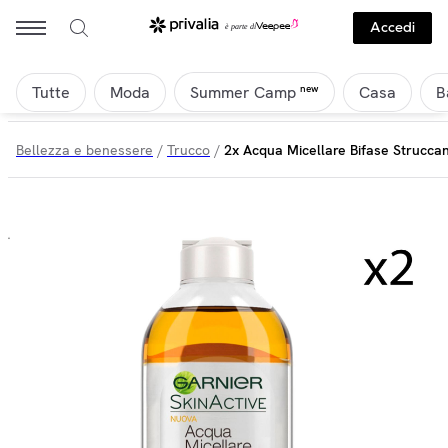
Accedi
Tutte
Moda
Casa
B
new
Summer Camp
Bellezza e benessere
/
Trucco
/
2x Acqua Micellare Bifase Struccan