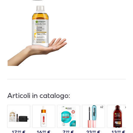
Articoli in catalogo:
17
,
€
16
,
€
7
,
€
23
,
€
13
,
€
99
99
99
99
99