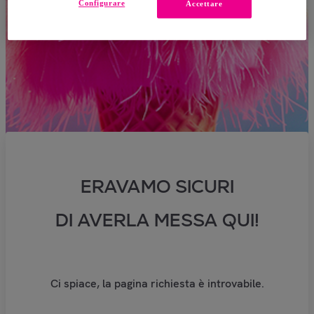
Configurare
Accettare
ERAVAMO SICURI
DI AVERLA MESSA QUI!
Ci spiace, la pagina richiesta è introvabile.