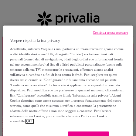
Continua senza accettare
Veepee rispetta la tua privacy
Accettando, autorizzi Veepee e i suoi partner a utilizzare tracciatori (come cookie
o altri identificatori come SDK, di seguito "Cookie") e a trattare i tuoi dati
personali (come i dati di navigazione, i dati degli ordini e le informazioni fornite
nel tuo account membro) al fine di offrirti pubblicità personalizzate (anche sullo
schermo della tua TV) e misurarne le prestazioni, effettuare alcune analisi
sull'attività di vendita e a fini di lotta contro le frodi. Puoi scegliere tra questi
diversi usi cliccando su "Configurare" o rifiutare tutto cliccando sul pulsante
"Continua senza accettare". Le tue scelte si applicano solo a questo browser e/o
dispositivo. Puoi modificare le tue preferenze in qualsiasi momento cliccando sul
link "Configurare" accessibile tramite il link "Informativa sulla privacy". Alcuni
Cookie depositati sono anche necessari per il corretto funzionamento del nostro
servizio, come quelli che misurano il traffico o consentono la presentazione
adattata delle nostre offerte e non sono soggetti a consenso. Per ulteriori
informazioni sui Cookie, puoi consultare la nostra Politica sui Cookie
accessibile
QUI.