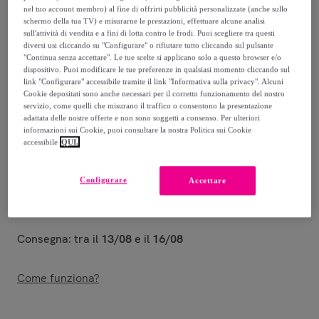
nel tuo account membro) al fine di offrirti pubblicità personalizzate (anche sullo
82
,
€
schermo della tua TV) e misurarne le prestazioni, effettuare alcune analisi
80
sull'attività di vendita e a fini di lotta contro le frodi. Puoi scegliere tra questi
-
71
%
diversi usi cliccando su "Configurare" o rifiutare tutto cliccando sul pulsante
"Continua senza accettare". Le tue scelte si applicano solo a questo browser e/o
Venduto da
PENELOPE S.R.L.
dispositivo. Puoi modificare le tue preferenze in qualsiasi momento cliccando sul
link "Configurare" accessibile tramite il link "Informativa sulla privacy". Alcuni
Cookie depositati sono anche necessari per il corretto funzionamento del nostro
servizio, come quelli che misurano il traffico o consentono la presentazione
adattata delle nostre offerte e non sono soggetti a consenso. Per ulteriori
informazioni sui Cookie, puoi consultare la nostra Politica sui Cookie
Consegna
accessibile
QUI.
Consegna da
5 €
Configurare
Accettare
Gratuita da 29,99 € di acquisto
Consegna: tra il
13/08
e il
16/08
Come funziona?