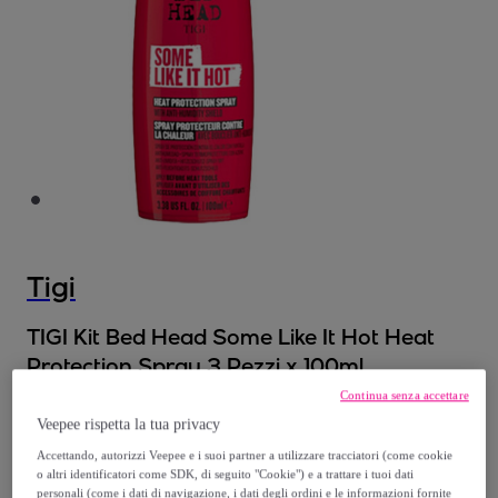
Tigi
TIGI Kit Bed Head Some Like It Hot Heat
Protection Spray 3 Pezzi x 100ml
Modello:
TIGI Kit Bed Head Some Like It Hot
Continua senza accettare
Heat Protection Spray 3 Pezzi x 100ml
Veepee rispetta la tua privacy
Accettando, autorizzi Veepee e i suoi partner a utilizzare tracciatori (come cookie
23
,
€
o altri identificatori come SDK, di seguito "Cookie") e a trattare i tuoi dati
90
personali (come i dati di navigazione, i dati degli ordini e le informazioni fornite