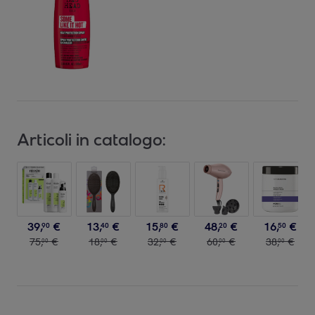
Articoli in catalogo:
39
,
€
13
,
€
15
,
€
48
,
€
16
,
€
90
40
80
20
50
75
,
€
18
,
€
32
,
€
60
,
€
38
,
€
00
00
00
00
00