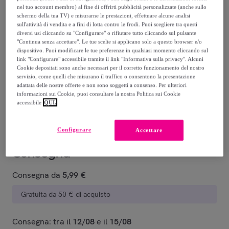
34
,
€
90
nel tuo account membro) al fine di offrirti pubblicità personalizzate (anche sullo
-
31
%
schermo della tua TV) e misurarne le prestazioni, effettuare alcune analisi
sull'attività di vendita e a fini di lotta contro le frodi. Puoi scegliere tra questi
diversi usi cliccando su "Configurare" o rifiutare tutto cliccando sul pulsante
Recupero del tuo vecchio prodotto possibile
,
"Continua senza accettare". Le tue scelte si applicano solo a questo browser e/o
dispositivo. Puoi modificare le tue preferenze in qualsiasi momento cliccando sul
link "Configurare" accessibile tramite il link "Informativa sulla privacy". Alcuni
Cookie depositati sono anche necessari per il corretto funzionamento del nostro
vedi le condizioni
servizio, come quelli che misurano il traffico o consentono la presentazione
adattata delle nostre offerte e non sono soggetti a consenso. Per ulteriori
informazioni sui Cookie, puoi consultare la nostra Politica sui Cookie
Venduto da
Postquam Cosmetic
accessibile
QUI.
Configurare
Accettare
Consegna
Consegna da
5,99 €
Gratuita da 50 € di acquisto
Consegna: tra il
12/08
e il
15/08