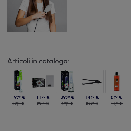
Articoli in catalogo:
19
,
€
11
,
€
29
,
€
14
,
€
8
,
€
90
90
90
99
99
59
,
€
29
,
€
69
,
€
39
,
€
11
,
€
90
90
90
90
90