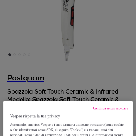
Postquam
Spazzola Soft Touch Ceramic & Infrared
Modello:
Spazzola Soft Touch Ceramic &
Infrared
Continua senza accettare
Veepee rispetta la tua privacy
23
,
€
99
Accettando, autorizzi Veepee e i suoi partner a utilizzare tracciatori (come cookie
o altri identificatori come SDK, di seguito "Cookie") e a trattare i tuoi dati
personali (come i dati di navigazione, i dati degli ordini e le informazioni fornite