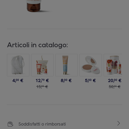
Articoli in catalogo:
4
,
€
12
,
€
8
,
€
5
,
€
20
,
€
00
79
00
00
00
15
,
€
50
,
€
99
00
Soddisfatti o rimborsati