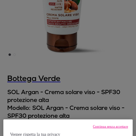
Bottega Verde
SOL Argan - Crema solare viso - SPF30
protezione alta
Modello:
SOL Argan - Crema solare viso -
SPF30 protezione alta
Continua senza accettare
11
,
€
99
Veepee rispetta la tua privacy