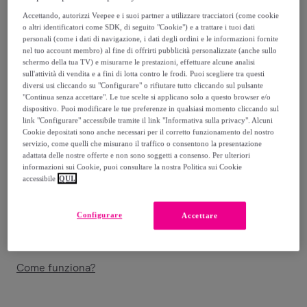
Accettando, autorizzi Veepee e i suoi partner a utilizzare tracciatori (come cookie
24
,
€
00
o altri identificatori come SDK, di seguito "Cookie") e a trattare i tuoi dati
-
50
%
personali (come i dati di navigazione, i dati degli ordini e le informazioni fornite
nel tuo account membro) al fine di offrirti pubblicità personalizzate (anche sullo
Venduto da
Bottega Verde S.R.L.
schermo della tua TV) e misurarne le prestazioni, effettuare alcune analisi
sull'attività di vendita e a fini di lotta contro le frodi. Puoi scegliere tra questi
diversi usi cliccando su "Configurare" o rifiutare tutto cliccando sul pulsante
"Continua senza accettare". Le tue scelte si applicano solo a questo browser e/o
dispositivo. Puoi modificare le tue preferenze in qualsiasi momento cliccando sul
link "Configurare" accessibile tramite il link "Informativa sulla privacy". Alcuni
Cookie depositati sono anche necessari per il corretto funzionamento del nostro
Consegna
servizio, come quelli che misurano il traffico o consentono la presentazione
adattata delle nostre offerte e non sono soggetti a consenso. Per ulteriori
Consegna da
4,90 €
informazioni sui Cookie, puoi consultare la nostra Politica sui Cookie
accessibile
QUI.
Gratuita da 25 € di acquisto
Configurare
Accettare
Consegna: tra il
10/08
e il
13/08
Come funziona?