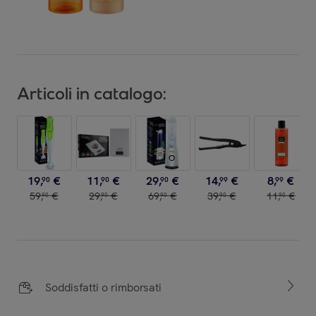
Articoli in catalogo:
19
,
€
11
,
€
29
,
€
14
,
€
8
,
€
90
90
90
99
99
59
,
€
29
,
€
69
,
€
39
,
€
11
,
€
90
90
90
90
90
Soddisfatti o rimborsati