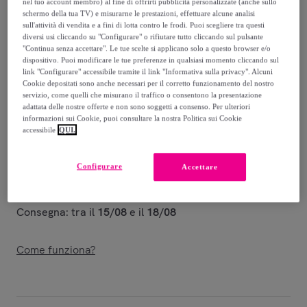
nel tuo account membro) al fine di offrirti pubblicità personalizzate (anche sullo
53
,
€
40
schermo della tua TV) e misurarne le prestazioni, effettuare alcune analisi
-
71
%
sull'attività di vendita e a fini di lotta contro le frodi. Puoi scegliere tra questi
diversi usi cliccando su "Configurare" o rifiutare tutto cliccando sul pulsante
Venduto da
Postquam Cosmetic
"Continua senza accettare". Le tue scelte si applicano solo a questo browser e/o
dispositivo. Puoi modificare le tue preferenze in qualsiasi momento cliccando sul
link "Configurare" accessibile tramite il link "Informativa sulla privacy". Alcuni
Cookie depositati sono anche necessari per il corretto funzionamento del nostro
servizio, come quelli che misurano il traffico o consentono la presentazione
adattata delle nostre offerte e non sono soggetti a consenso. Per ulteriori
Consegna
informazioni sui Cookie, puoi consultare la nostra Politica sui Cookie
accessibile
QUI.
Consegna da
5,99 €
Configurare
Accettare
Gratuita da 50 € di acquisto
Consegna: tra il
15/08
e il
18/08
Come funziona?