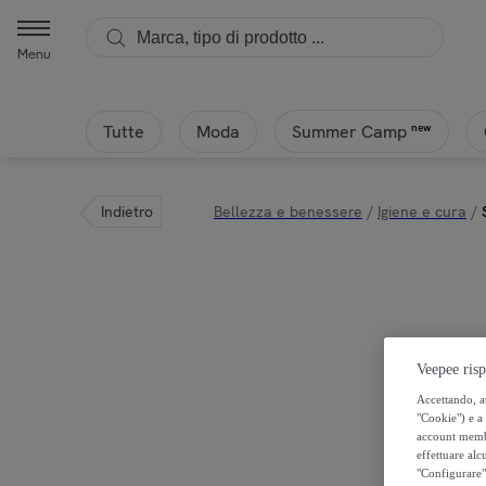
Menu
Tutte
Moda
new
Summer Camp
Indietro
Bellezza e benessere
/
Igiene e cura
/
Veepee risp
Accettando, au
"Cookie") e a 
account membro
effettuare alcu
"Configurare" 