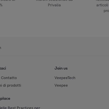
0%
Privalia
articoli
pr
n
taci
Join us
& Contatto
VeepeeTech
i di prodotti
Veepee
place
elle Best Practices per