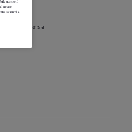
ile tramite il
el nostro
sono soggetti a
Hold Hairspray 300ml