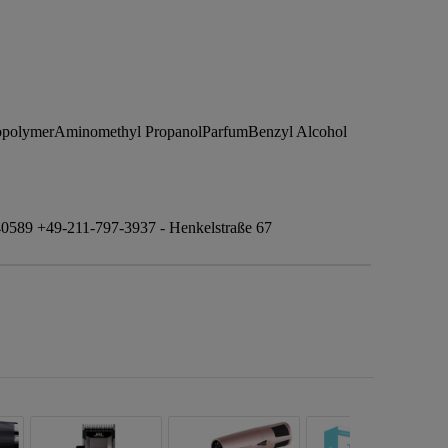
 CopolymerAminomethyl PropanolParfumBenzyl Alcohol
0589 +49-211-797-3937 - Henkelstraße 67