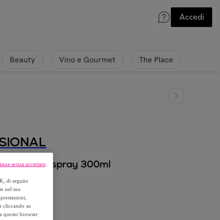
Accedi
Beauty
Vino e Gourmet
The Place
SIONAL
e Hold Hairspray 300ml
inua senza accettare
K, di seguito
te nel tuo
prestazioni,
si cliccando su
o a questo browser