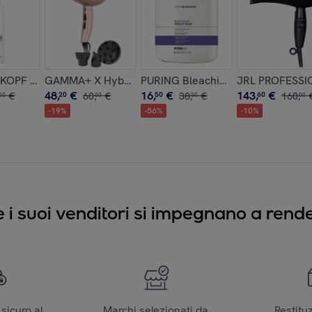
tigliamento Avanzanto
OPF Bonacure R Two Renewal Sealer 145ml
GAMMA+ X Hybrid Compact Phon Professional Pink
PURING Bleaching Violet Plex 9 T
JRL PROFESSION
48
,
€
16
,
€
143
,
€
€
20
60
,
€
50
38
,
€
60
160
,
00
00
00
00
-
19
%
-
56
%
-
10
%
e i suoi venditori si impegnano a render
sicuro al
Marchi selezionati da
Restitu