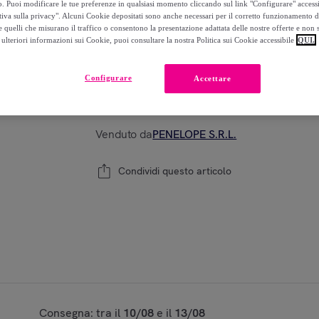
o. Puoi modificare le tue preferenze in qualsiasi momento cliccando sul link "Configurare" accessib
-
50
%
tiva sulla privacy". Alcuni Cookie depositati sono anche necessari per il corretto funzionamento d
 quelli che misurano il traffico o consentono la presentazione adattata delle nostre offerte e non 
ulteriori informazioni sui Cookie, puoi consultare la nostra Politica sui Cookie accessibile
QUI.
Modello:
SCHWARZKOPF Silhouette Flexible 
Configurare
Accettare
1
Aggiungi al carrello
Venduto da
PENELOPE S.R.L.
Condividi questo articolo
Consegna: tra il
10/08
e il
13/08