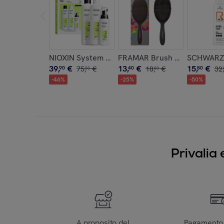
NIOXIN System Kit 2 Capelli Naturali Con Assot
FRAMAR Brush Polish Black
SCHWARZK
39
,
€
13
,
€
15
,
€
90
75
,
€
40
18
,
€
80
32
,
00
00
-
46
%
-
25
%
-
50
%
Privalia 
A proposito del
Pagamento 