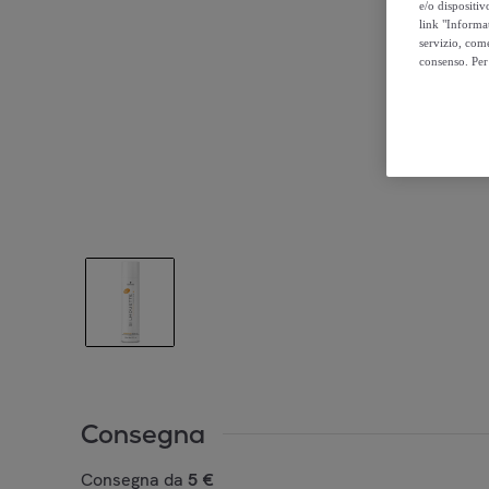
e/o dispositiv
link "Informa
servizio, come
consenso. Per 
Consegna
Consegna da
5 €