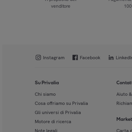
venditore
10
Instagram
Facebook
LinkedI
Su Privalia
Contat
Chi siamo
Aiuto 
Cosa offriamo su Privalia
Richiam
Gli universi di Privalia
Market
Motore di ricerca
Note legali
Carta d