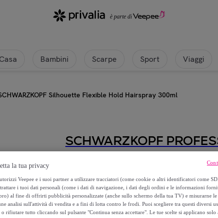
Casa
Bambini
Scarpe
Sport
Viaggi
SCHWARZKOPF Silhouette Flexible Hold Hairspray 300ml
SCHWARZKOPF PROFES
SCHWARZKOPF Silhouette Flexibl
Cont
etta la tua privacy
torizzi Veepee e i suoi partner a utilizzare tracciatori (come cookie o altri identificatori come SD
12
,
€
80
trattare i tuoi dati personali (come i dati di navigazione, i dati degli ordini e le informazioni forni
) al fine di offrirti pubblicità personalizzate (anche sullo schermo della tua TV) e misurarne le 
ne analisi sull'attività di vendita e a fini di lotta contro le frodi. Puoi scegliere tra questi diversi u
26
,
€
10
o rifiutare tutto cliccando sul pulsante "Continua senza accettare". Le tue scelte si applicano sol