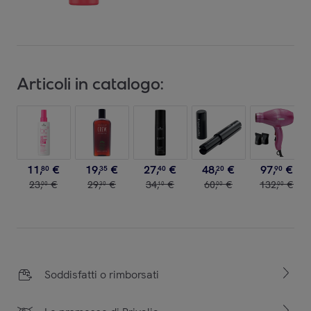
Articoli in catalogo:
11
,
€
19
,
€
27
,
€
48
,
€
97
,
€
80
35
40
20
90
23
,
€
29
,
€
34
,
€
60
,
€
132
,
€
00
30
10
00
00
Soddisfatti o rimborsati