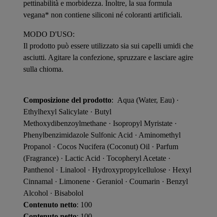
pettinabilità e morbidezza. Inoltre, la sua formula
vegana* non contiene siliconi né coloranti artificiali.
MODO D'USO:
Il prodotto può essere utilizzato sia sui capelli umidi che
asciutti. Agitare la confezione, spruzzare e lasciare agire
sulla chioma.
Composizione del prodotto
: Aqua (Water, Eau) ·
Ethylhexyl Salicylate · Butyl
Methoxydibenzoylmethane · Isopropyl Myristate ·
Phenylbenzimidazole Sulfonic Acid · Aminomethyl
Propanol · Cocos Nucifera (Coconut) Oil · Parfum
(Fragrance) · Lactic Acid · Tocopheryl Acetate ·
Panthenol · Linalool · Hydroxypropylcellulose · Hexyl
Cinnamal · Limonene · Geraniol · Coumarin · Benzyl
Alcohol · Bisabolol
Contenuto netto
: 100
Contenuto netto
: 100