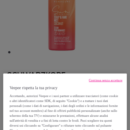
SCHWARZKOPF
Continua senza accettare
PROFESSIONAL
Veepee rispetta la tua privacy
SCHWARZKOPF BC Bonacure Sun Protect
Accettando, autorizzi Veepee e i suoi partner a utilizzare tracciatori (come cookie
o altri identificatori come SDK, di seguito "Cookie") e a trattare i tuoi dati
Scalp & Hair Mist Spray Coconut 100ml
personali (come i dati di navigazione, i dati degli ordini e le informazioni fornite
Modello:
SCHWARZKOPF BC Bonacure
nel tuo account membro) al fine di offrirti pubblicità personalizzate (anche sullo
schermo della tua TV) e misurarne le prestazioni, effettuare alcune analisi
Sun Protect Scalp & Hair Mist Spray
sull'attività di vendita e a fini di lotta contro le frodi. Puoi scegliere tra questi
diversi usi cliccando su "Configurare" o rifiutare tutto cliccando sul pulsante
Coconut 100ml