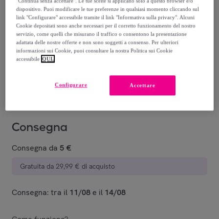
"Continua senza accettare". Le tue scelte si applicano solo a questo browser e/o
dispositivo. Puoi modificare le tue preferenze in qualsiasi momento cliccando sul
11
,
€
link "Configurare" accessibile tramite il link "Informativa sulla privacy". Alcuni
90
Cookie depositati sono anche necessari per il corretto funzionamento del nostro
servizio, come quelli che misurano il traffico o consentono la presentazione
adattata delle nostre offerte e non sono soggetti a consenso. Per ulteriori
22
,
€
30
informazioni sui Cookie, puoi consultare la nostra Politica sui Cookie
-
46
%
accessibile
QUI.
Venduto da
PENELOPE S.R.L.
Configurare
Accettare
Consegna
Consegna da
5 €
Gratuita da 29,99 € di acquisto
Consegna: tra il
11/08
e il
14/08