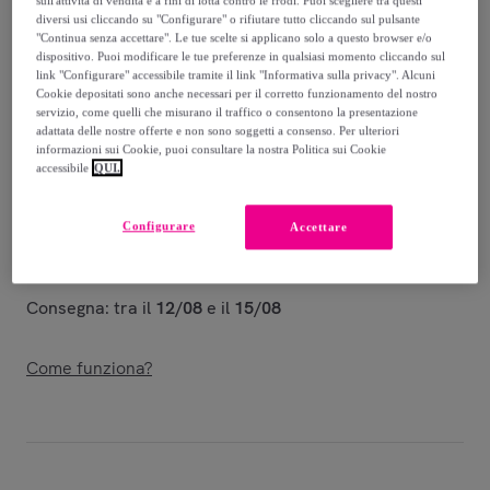
-
51
%
sull'attività di vendita e a fini di lotta contro le frodi. Puoi scegliere tra questi
diversi usi cliccando su "Configurare" o rifiutare tutto cliccando sul pulsante
"Continua senza accettare". Le tue scelte si applicano solo a questo browser e/o
Venduto da
Postquam Cosmetic
dispositivo. Puoi modificare le tue preferenze in qualsiasi momento cliccando sul
link "Configurare" accessibile tramite il link "Informativa sulla privacy". Alcuni
Cookie depositati sono anche necessari per il corretto funzionamento del nostro
servizio, come quelli che misurano il traffico o consentono la presentazione
adattata delle nostre offerte e non sono soggetti a consenso. Per ulteriori
informazioni sui Cookie, puoi consultare la nostra Politica sui Cookie
Consegna
accessibile
QUI.
Consegna da
5,99 €
Configurare
Accettare
Gratuita da 50 € di acquisto
Consegna: tra il
12/08
e il
15/08
Come funziona?