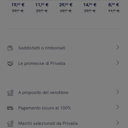
19
,
€
11
,
€
29
,
€
14
,
€
8
,
€
90
90
90
99
99
59
,
€
29
,
€
69
,
€
39
,
€
11
,
€
90
90
90
90
90
Soddisfatti o rimborsati
Le promesse di Privalia
A proposito del venditore
Pagamento sicuro al 100%
Marchi selezionati da Privalia