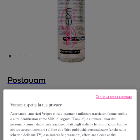
Postquam
Proterm 150 Ml.
Continua senza accettare
Modello:
Proterm 150 Ml.
Veepee rispetta la tua privacy
Accettando, autorizzi Veepee e i suoi partner a utilizzare tracciatori (come cookie
13
,
€
99
o altri identificatori come SDK, di seguito "Cookie") e a trattare i tuoi dati
personali (come i dati di navigazione, i dati degli ordini e le informazioni fornite
nel tuo account membro) al fine di offrirti pubblicità personalizzate (anche sullo
28
,
€
90
schermo della tua TV) e misurarne le prestazioni, effettuare alcune analisi