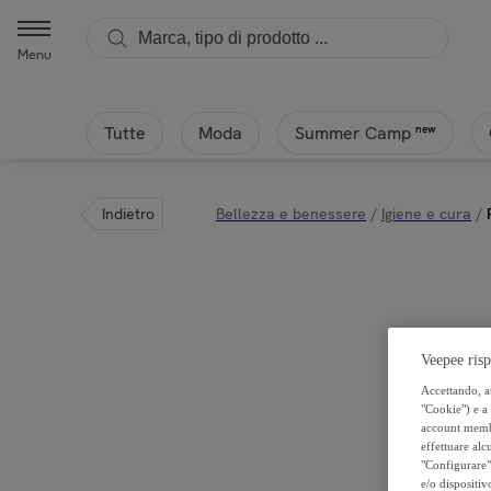
Menu
Tutte
Moda
new
Summer Camp
Indietro
Bellezza e benessere
/
Igiene e cura
/
Veepee risp
Accettando, au
"Cookie") e a 
account membro
effettuare alcu
"Configurare" 
e/o dispositiv