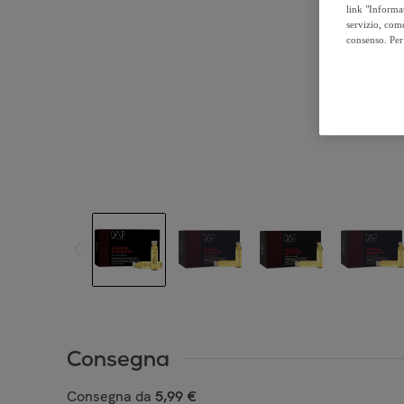
link "Informa
servizio, come
consenso. Per 
Consegna
Consegna da
5,99 €