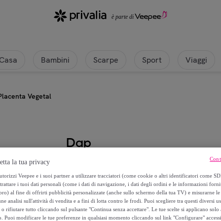
Casa
Bambini
Scarpe
Sport
Viaggi
Placenta Vegetal
Dap
Cont
etta la tua privacy
Placenta Vegetal
torizzi Veepee e i suoi partner a utilizzare tracciatori (come cookie o altri identificatori come SD
trattare i tuoi dati personali (come i dati di navigazione, i dati degli ordini e le informazioni forni
16
,
€
99
) al fine di offrirti pubblicità personalizzate (anche sullo schermo della tua TV) e misurarne le 
ne analisi sull'attività di vendita e a fini di lotta contro le frodi. Puoi scegliere tra questi diversi u
o rifiutare tutto cliccando sul pulsante "Continua senza accettare". Le tue scelte si applicano sol
71
,
€
90
o. Puoi modificare le tue preferenze in qualsiasi momento cliccando sul link "Configurare" accessib