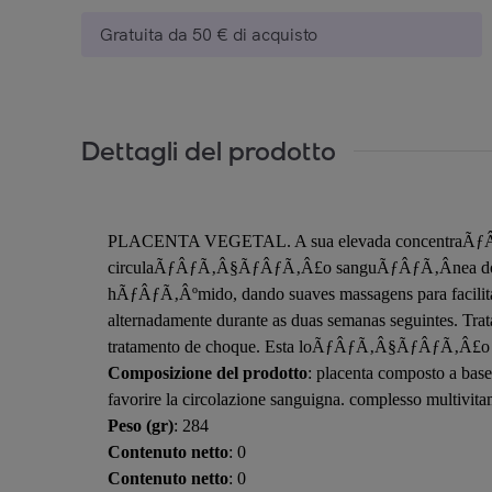
Gratuita da 50 € di acquisto
Dettagli del prodotto
PLACENTA VEGETAL. A sua elevada concentraÃƒÂƒÃ‚Â§
circulaÃƒÂƒÃ‚Â§ÃƒÂƒÃ‚Â£o sanguÃƒÂƒÃ‚Â­nea do cour
hÃƒÂƒÃ‚Âºmido, dando suaves massagens para facilit
alternadamente durante as duas semanas seguintes. 
tratamento de choque. Esta loÃƒÂƒÃ‚Â§ÃƒÂƒÃ‚Â£o
Composizione del prodotto
: placenta composto a base 
favorire la circolazione sanguigna. complesso multivitamin
Peso (gr)
: 284
Contenuto netto
: 0
Contenuto netto
: 0