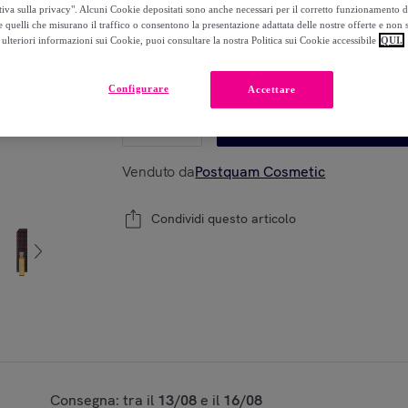
-
76
%
tiva sulla privacy". Alcuni Cookie depositati sono anche necessari per il corretto funzionamento d
 quelli che misurano il traffico o consentono la presentazione adattata delle nostre offerte e non 
ulteriori informazioni sui Cookie, puoi consultare la nostra Politica sui Cookie accessibile
QUI.
Modello:
Placenta Vegetal
Configurare
Accettare
1
Aggiungi al carrello
Venduto da
Postquam Cosmetic
Condividi questo articolo
Consegna: tra il
13/08
e il
16/08