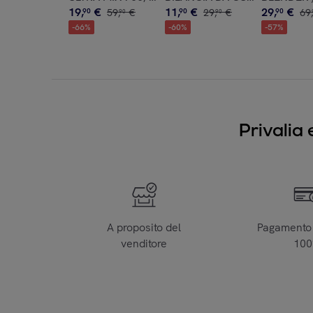
19
,
€
11
,
€
29
,
€
90
59
,
€
90
29
,
€
90
69
,
90
90
-
66
%
-
60
%
-
57
%
Privalia 
A proposito del
Pagamento 
venditore
10