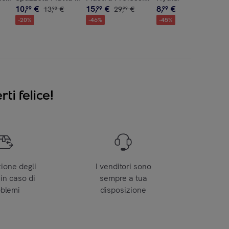
10
,
€
15
,
€
8
,
€
99
13
,
€
99
29
,
€
99
16
,
€
90
99
50
-
20
%
-
46
%
-
45
%
ti felice!
zione degli
I venditori sono
 in caso di
sempre a tua
oblemi
disposizione