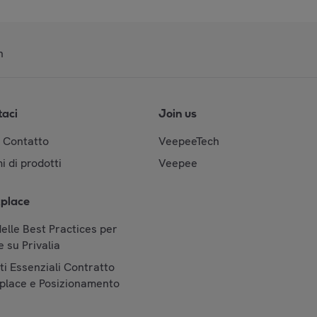
n
taci
Join us
& Contatto
VeepeeTech
i di prodotti
Veepee
place
elle Best Practices per
 su Privalia
i Essenziali Contratto
place e Posizionamento