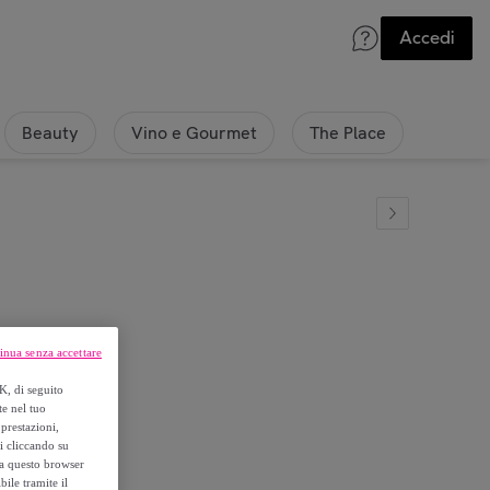
Accedi
Beauty
Vino e Gourmet
The Place
inua senza accettare
K, di seguito
te nel tuo
prestazioni,
si cliccando su
o a questo browser
ile tramite il