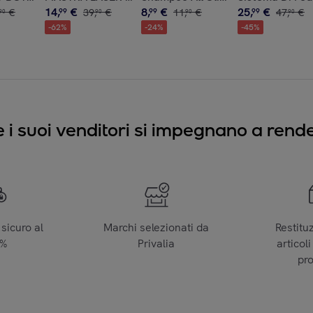
14
,
€
8
,
€
25
,
€
€
99
39
,
€
99
11
,
€
99
47
,
€
90
90
90
90
-
62
%
-
24
%
-
45
%
e i suoi venditori si impegnano a render
sicuro al
Marchi selezionati da
Restitu
0%
Privalia
articoli
pr