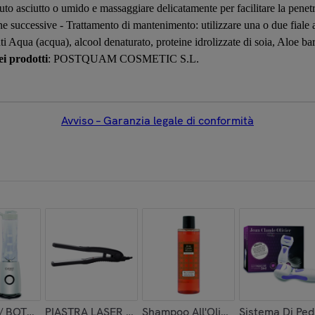
luto asciutto o umido e massaggiare delicatamente per facilitare la penetr
ane successive - Trattamento di mantenimento: utilizzare una o due fiale a
 Aqua (acqua), alcool denaturato, proteine idrolizzate di soia, Aloe barb
i prodotti
: POSTQUAM COSMETIC S.L.
Avviso – Garanzia legale di conformità
LE TOTALE
 BOTTIGLIA PORTATILE, 260w
PIASTRA LASER CERAMICA 9500
Shampoo All'Olio Di Argan 225 Ml.
Sistema Di Ped