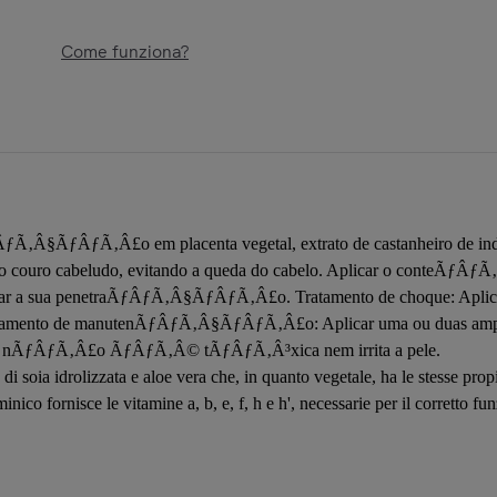
Come funziona?
ÃƒÂƒÃ‚Â£o em placenta vegetal, extrato de castanheiro de indias
o cabeludo, evitando a queda do cabelo. Aplicar o conteÃƒÂƒÃ‚Â
ar a sua penetraÃƒÂƒÃ‚Â§ÃƒÂƒÃ‚Â£o. Tratamento de choque: Aplicar
Tratamento de manutenÃƒÂƒÃ‚Â§ÃƒÂƒÃ‚Â£o: Aplicar uma ou duas ampol
 nÃƒÂƒÃ‚Â£o ÃƒÂƒÃ‚Â© tÃƒÂƒÃ‚Â³xica nem irrita a pele.
di soia idrolizzata e aloe vera che, in quanto vegetale, ha le stesse prop
ico fornisce le vitamine a, b, e, f, h e h', necessarie per il corretto fun