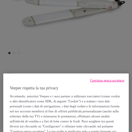
Postquam
Continua senza accettare
Piastra Infinite Look Style Definitive - 2200
Veepee rispetta la tua privacy
W
Accettando, autorizzi Veepee e i suoi partner a utilizzare tracciatori (come cookie
o altri identificatori come SDK, di seguito "Cookie") e a trattare i tuoi dati
Modello:
Piastra Infinite Look Style
personali (come i dati di navigazione, i dati degli ordini e le informazioni fornite
Definitive - 2200 W
nel tuo account membro) al fine di offrirti pubblicità personalizzate (anche sullo
schermo della tua TV) e misurarne le prestazioni, effettuare alcune analisi
sull'attività di vendita e a fini di lotta contro le frodi. Puoi scegliere tra questi
22
,
€
99
diversi usi cliccando su "Configurare" o rifiutare tutto cliccando sul pulsante
"Continua senza accettare". Le tue scelte si applicano solo a questo browser e/o