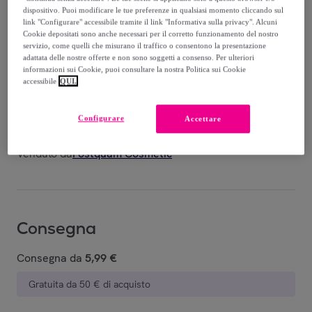
dispositivo. Puoi modificare le tue preferenze in qualsiasi momento cliccando sul
199
,
€
link "Configurare" accessibile tramite il link "Informativa sulla privacy". Alcuni
00
Cookie depositati sono anche necessari per il corretto funzionamento del nostro
-
88
%
servizio, come quelli che misurano il traffico o consentono la presentazione
adattata delle nostre offerte e non sono soggetti a consenso. Per ulteriori
informazioni sui Cookie, puoi consultare la nostra Politica sui Cookie
Recupero del tuo vecchio prodotto possibile
,
accessibile
QUI.
vedi le condizioni
Configurare
Accettare
Venduto da
Postquam Cosmetic
Consegna
Consegna da
5,99 €
Gratuita da 50 € di acquisto