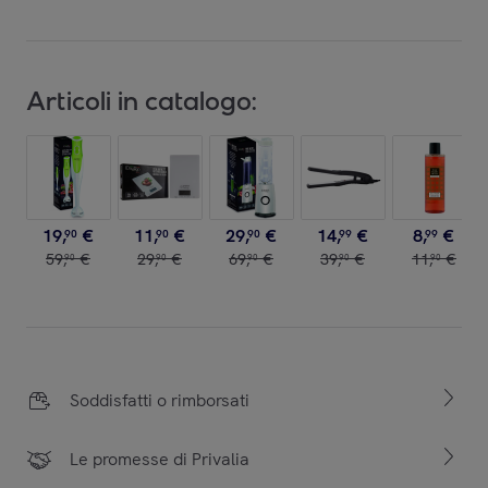
Articoli in catalogo:
19
,
€
11
,
€
29
,
€
14
,
€
8
,
€
90
90
90
99
99
59
,
€
29
,
€
69
,
€
39
,
€
11
,
€
90
90
90
90
90
Soddisfatti o rimborsati
Le promesse di Privalia