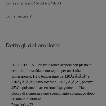
Consegna: tra il
15/08
e il
18/08
Come funziona?
Dettagli del prodotto
DESCRIZIONE Piastra e arricciacapelli con piastre di
ceramica di riscaldamento rapido per un risultato
professionale. Ha 6 temperature tra 120ÃƒÂ‚Ã‚Âº e
220ÃƒÂ‚Ã‚Âº, cavo rotante a 360ÃƒÂ‚Ã‚Âº, potenza
45W e pulsante di accensione / spegnimento. Ha un
blocco di sicurezza e uno spegnimento automatico dopo
60 minuti di utilizzo.
Peso (gr)
: 472