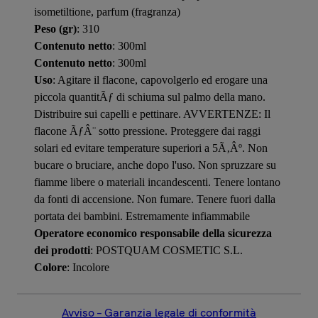
isometiltione, parfum (fragranza)
Peso (gr)
: 310
Contenuto netto
: 300ml
Contenuto netto
: 300ml
Uso
: Agitare il flacone, capovolgerlo ed erogare una
piccola quantitÃƒ di schiuma sul palmo della mano.
Distribuire sui capelli e pettinare. AVVERTENZE: Il
flacone ÃƒÂ¨ sotto pressione. Proteggere dai raggi
solari ed evitare temperature superiori a 5Ã‚Âº. Non
bucare o bruciare, anche dopo l'uso. Non spruzzare su
fiamme libere o materiali incandescenti. Tenere lontano
da fonti di accensione. Non fumare. Tenere fuori dalla
portata dei bambini. Estremamente infiammabile
Operatore economico responsabile della sicurezza
dei prodotti
: POSTQUAM COSMETIC S.L.
Colore
: Incolore
Avviso – Garanzia legale di conformità