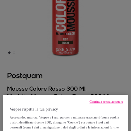
Postquam
Mousse Colore Rosso 300 Ml.
Modello:
Mousse Colore Rosso 300 Ml.
Continua senza accettare
Veepee rispetta la tua privacy
10
,
€
99
Accettando, autorizzi Veepee e i suoi partner a utilizzare tracciatori (come cookie
o altri identificatori come SDK, di seguito "Cookie") e a trattare i tuoi dati
13
,
€
90
personali (come i dati di navigazione, i dati degli ordini e le informazioni fornite