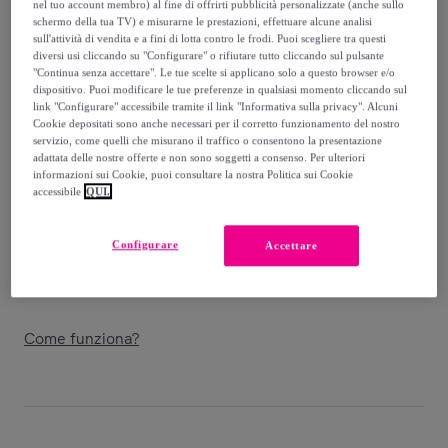
-
20
%
nel tuo account membro) al fine di offrirti pubblicità personalizzate (anche sullo
schermo della tua TV) e misurarne le prestazioni, effettuare alcune analisi
sull'attività di vendita e a fini di lotta contro le frodi. Puoi scegliere tra questi
Venduto da
Postquam Cosmetic
diversi usi cliccando su "Configurare" o rifiutare tutto cliccando sul pulsante
"Continua senza accettare". Le tue scelte si applicano solo a questo browser e/o
dispositivo. Puoi modificare le tue preferenze in qualsiasi momento cliccando sul
link "Configurare" accessibile tramite il link "Informativa sulla privacy". Alcuni
Cookie depositati sono anche necessari per il corretto funzionamento del nostro
servizio, come quelli che misurano il traffico o consentono la presentazione
Consegna
adattata delle nostre offerte e non sono soggetti a consenso. Per ulteriori
informazioni sui Cookie, puoi consultare la nostra Politica sui Cookie
Consegna da
5,99 €
accessibile
QUI.
Gratuita da 50 € di acquisto
Configurare
Accettare
Consegna: tra il
15/08
e il
18/08
Come funziona?