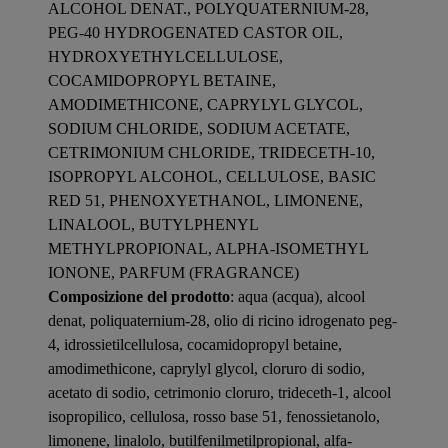
ALCOHOL DENAT., POLYQUATERNIUM-28,
PEG-40 HYDROGENATED CASTOR OIL,
HYDROXYETHYLCELLULOSE,
COCAMIDOPROPYL BETAINE,
AMODIMETHICONE, CAPRYLYL GLYCOL,
SODIUM CHLORIDE, SODIUM ACETATE,
CETRIMONIUM CHLORIDE, TRIDECETH-10,
ISOPROPYL ALCOHOL, CELLULOSE, BASIC
RED 51, PHENOXYETHANOL, LIMONENE,
LINALOOL, BUTYLPHENYL
METHYLPROPIONAL, ALPHA-ISOMETHYL
IONONE, PARFUM (FRAGRANCE)
Composizione del prodotto
: aqua (acqua), alcool
denat, poliquaternium-28, olio di ricino idrogenato peg-
4, idrossietilcellulosa, cocamidopropyl betaine,
amodimethicone, caprylyl glycol, cloruro di sodio,
acetato di sodio, cetrimonio cloruro, trideceth-1, alcool
isopropilico, cellulosa, rosso base 51, fenossietanolo,
limonene, linalolo, butilfenilmetilpropional, alfa-