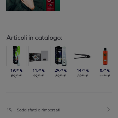
Articoli in catalogo:
19
,
€
11
,
€
29
,
€
14
,
€
8
,
€
90
90
90
99
99
59
,
€
29
,
€
69
,
€
39
,
€
11
,
€
90
90
90
90
90
Soddisfatti o rimborsati