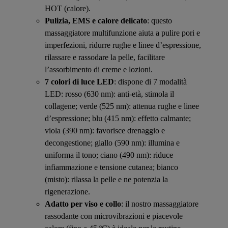
HOT (calore).
Pulizia, EMS e calore delicato
: questo
massaggiatore multifunzione aiuta a pulire pori e
imperfezioni, ridurre rughe e linee d’espressione,
rilassare e rassodare la pelle, facilitare
l’assorbimento di creme e lozioni.
7 colori di luce LED
: dispone di 7 modalità
LED: rosso (630 nm): anti-età, stimola il
collagene; verde (525 nm): attenua rughe e linee
d’espressione; blu (415 nm): effetto calmante;
viola (390 nm): favorisce drenaggio e
decongestione; giallo (590 nm): illumina e
uniforma il tono; ciano (490 nm): riduce
infiammazione e tensione cutanea; bianco
(misto): rilassa la pelle e ne potenzia la
rigenerazione.
Adatto per viso e collo
: il nostro massaggiatore
rassodante con microvibrazioni e piacevole