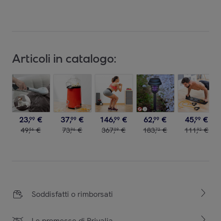
Articoli in catalogo:
23
,
€
37
,
€
146
,
€
62
,
€
45
,
€
99
99
99
99
99
49
,
€
73
,
€
367
,
€
183
,
€
111
,
€
56
96
09
72
92
Soddisfatti o rimborsati
Le promesse di Privalia