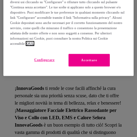
diversi usi cliccando su "Configurare" o rifiutare tutto cliccando sul pulsante
Consegna: tra il
17/08
e il
20/08
"Continua senza accettare". Le tue scelte si applicano solo a questo browser e/o
dispositivo. Puoi modificare le tue preferenze in qualsiasi momento cliccando sul
link "Configurare" accessibile tramite il link "Informativa sulla privacy". Alcuni
Cookie depositati sono anche necessari per il corretto funzionamento del nostro
Come funziona?
servizio, come quelli che misurano il traffico o consentono la presentazione
adattata delle nostre offerte e non sono soggetti a consenso. Per ulteriori
informazioni sui Cookie, puoi consultare la nostra Politica sui Cookie
accessibile
QUI.
Configurare
Accettare
Dettagli del prodotto
¡
InnovaGoods
ti rende le cose facili affinché la cura
personale sia una priorità senza scuse, dato che ti offre
le migliori novità in tema di bellezza, relax e benessere!
¡
Massaggiatore Facciale Elettrico Rassodante per
Viso e Collo con LED, EMS e Calore Selora
InnovaGoods
è un buon esempio di tutto ciò! Scopri la
vasta gamma di prodotti di qualità che si distinguono