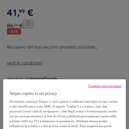
41
,
€
99
86
,
€
16
-
51
%
Recupero del tuo vecchio prodotto possibile
,
vedi le condizioni
Venduto da
InnovaGoods
Continua senza accettare
Veepee rispetta la tua privacy
Accettando, autorizzi Veepee e i suoi partner a utilizzare tracciatori (come cookie
o altri identificatori come SDK, di seguito "Cookie") e a trattare i tuoi dati
Consegna
personali (come i dati di navigazione, i dati degli ordini e le informazioni fornite
nel tuo account membro) al fine di offrirti pubblicità personalizzate (anche sullo
Spedizione gratuita
schermo della tua TV) e misurarne le prestazioni, effettuare alcune analisi
sull'attività di vendita e a fini di lotta contro le frodi. Puoi scegliere tra questi