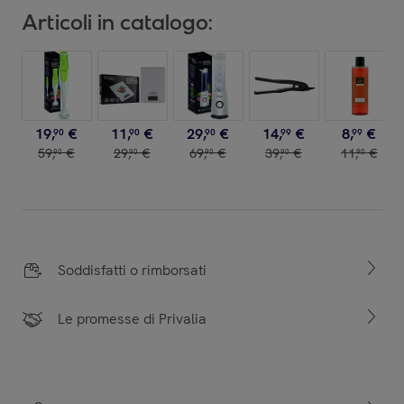
Articoli in catalogo:
19
,
€
11
,
€
29
,
€
14
,
€
8
,
€
90
90
90
99
99
59
,
€
29
,
€
69
,
€
39
,
€
11
,
€
90
90
90
90
90
Soddisfatti o rimborsati
Le promesse di Privalia