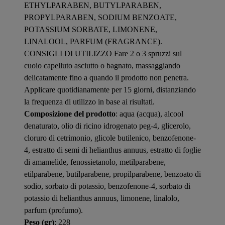
ETHYLPARABEN, BUTYLPARABEN,
PROPYLPARABEN, SODIUM BENZOATE,
POTASSIUM SORBATE, LIMONENE,
LINALOOL, PARFUM (FRAGRANCE).
CONSIGLI DI UTILIZZO Fare 2 o 3 spruzzi sul
cuoio capelluto asciutto o bagnato, massaggiando
delicatamente fino a quando il prodotto non penetra.
Applicare quotidianamente per 15 giorni, distanziando
la frequenza di utilizzo in base ai risultati.
Composizione del prodotto
: aqua (acqua), alcool
denaturato, olio di ricino idrogenato peg-4, glicerolo,
cloruro di cetrimonio, glicole butilenico, benzofenone-
4, estratto di semi di helianthus annuus, estratto di foglie
di amamelide, fenossietanolo, metilparabene,
etilparabene, butilparabene, propilparabene, benzoato di
sodio, sorbato di potassio, benzofenone-4, sorbato di
potassio di helianthus annuus, limonene, linalolo,
parfum (profumo).
Peso (gr)
: 228