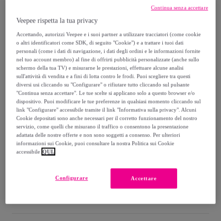
31
,
€
90
Continua senza accettare
-
84
%
Veepee rispetta la tua privacy
Venduto da
Postquam Cosmetic
Accettando, autorizzi Veepee e i suoi partner a utilizzare tracciatori (come cookie
o altri identificatori come SDK, di seguito "Cookie") e a trattare i tuoi dati
personali (come i dati di navigazione, i dati degli ordini e le informazioni fornite
nel tuo account membro) al fine di offrirti pubblicità personalizzate (anche sullo
schermo della tua TV) e misurarne le prestazioni, effettuare alcune analisi
sull'attività di vendita e a fini di lotta contro le frodi. Puoi scegliere tra questi
Consegna
diversi usi cliccando su "Configurare" o rifiutare tutto cliccando sul pulsante
"Continua senza accettare". Le tue scelte si applicano solo a questo browser e/o
dispositivo. Puoi modificare le tue preferenze in qualsiasi momento cliccando sul
Consegna da
5,99 €
link "Configurare" accessibile tramite il link "Informativa sulla privacy". Alcuni
Cookie depositati sono anche necessari per il corretto funzionamento del nostro
Gratuita da 50 € di acquisto
servizio, come quelli che misurano il traffico o consentono la presentazione
adattata delle nostre offerte e non sono soggetti a consenso. Per ulteriori
informazioni sui Cookie, puoi consultare la nostra Politica sui Cookie
Consegna: tra il
15/08
e il
18/08
accessibile
QUI.
Come funziona?
Configurare
Accettare