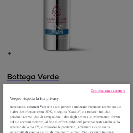
Bottega Verde
Linfa di Vite - Il Fluido sublime - Siero viso
Continua senza accettare
notte
Veepee rispetta la tua privacy
Modello:
Linfa di Vite - Il Fluido sublime -
Accettando, autorizzi Veepee e i suoi partner a utilizzare tracciatori (come cookie
Siero viso notte
o altri identificatori come SDK, di seguito "Cookie") e a trattare i tuoi dati
personali (come i dati di navigazione, i dati degli ordini e le informazioni fornite
nel tuo account membro) al fine di offrirti pubblicità personalizzate (anche sullo
50
,
€
schermo della tua TV) e misurarne le prestazioni, effettuare alcune analisi
00
sull'attività di vendita e a fini di lotta contro le frodi. Puoi scegliere tra questi