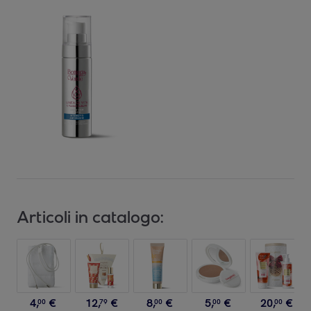
Articoli in catalogo:
4
,
€
12
,
€
8
,
€
5
,
€
20
,
€
00
79
00
00
00