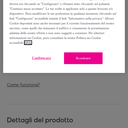
diversi usi cliccando su "Configurare" o rifiutare tutto cliccando sul pulsante
"Continua senza accettare". Le tue scelte si applicano solo a questo browser e/o
Venduto da
Bottega Verde S.R.L.
dispositivo. Puoi modificare le tue preferenze in qualsiasi momento cliccando sul
link "Configurare" accessibile tramite il link "Informativa sulla privacy". Alcuni
Cookie depositati sono anche necessari per il corretto funzionamento del nostro
servizio, come quelli che misurano il traffico o consentono la presentazione
adattata delle nostre offerte e non sono soggetti a consenso. Per ulteriori
informazioni sui Cookie, puoi consultare la nostra Politica sui Cookie
Consegna
accessibile
QUI.
Spedizione gratuita
Configurare
Accettare
Consegna: tra il
09/08
e il
12/08
Come funziona?
Dettagli del prodotto