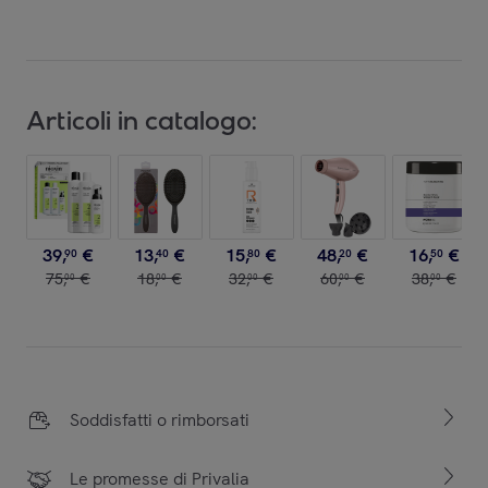
Articoli in catalogo:
39
,
€
13
,
€
15
,
€
48
,
€
16
,
€
90
40
80
20
50
75
,
€
18
,
€
32
,
€
60
,
€
38
,
€
00
00
00
00
00
Soddisfatti o rimborsati
Le promesse di Privalia