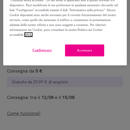
dispositivo. Puoi modificare le tue preferenze in qualsiasi momento cliccando sul
27
,
€
80
link "Configurare" accessibile tramite il link "Informativa sulla privacy". Alcuni
Cookie depositati sono anche necessari per il corretto funzionamento del nostro
-
58
%
servizio, come quelli che misurano il traffico o consentono la presentazione
adattata delle nostre offerte e non sono soggetti a consenso. Per ulteriori
Venduto da
PENELOPE S.R.L.
informazioni sui Cookie, puoi consultare la nostra Politica sui Cookie
accessibile
QUI.
Configurare
Accettare
Consegna
Consegna da
5 €
Gratuita da 29,99 € di acquisto
Consegna: tra il
12/08
e il
15/08
Come funziona?