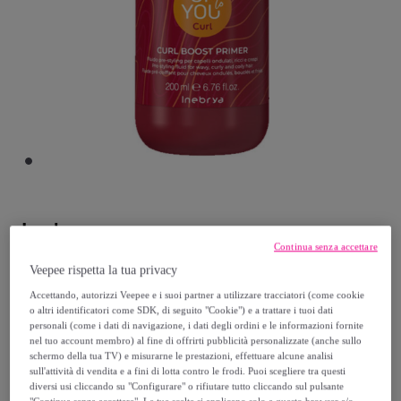
Inebrya
Continua senza accettare
INEBRYA Up To You Curl Boost Primer
Veepee rispetta la tua privacy
200ml
Accettando, autorizzi Veepee e i suoi partner a utilizzare tracciatori (come cookie
o altri identificatori come SDK, di seguito "Cookie") e a trattare i tuoi dati
Modello:
INEBRYA Up To You Curl Boost
personali (come i dati di navigazione, i dati degli ordini e le informazioni fornite
Primer 200ml
nel tuo account membro) al fine di offrirti pubblicità personalizzate (anche sullo
schermo della tua TV) e misurarne le prestazioni, effettuare alcune analisi
sull'attività di vendita e a fini di lotta contro le frodi. Puoi scegliere tra questi
11
,
€
60
diversi usi cliccando su "Configurare" o rifiutare tutto cliccando sul pulsante
"Continua senza accettare". Le tue scelte si applicano solo a questo browser e/o