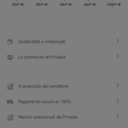
23
,
€
29
,
€
34
,
€
60
,
€
132
,
€
00
30
10
00
00
Soddisfatti o rimborsati
Le promesse di Privalia
A proposito del venditore
Pagamento sicuro al 100%
Marchi selezionati da Privalia