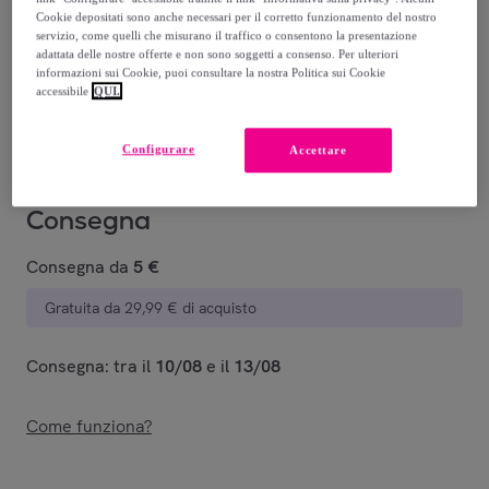
Cookie depositati sono anche necessari per il corretto funzionamento del nostro
22
,
€
servizio, come quelli che misurano il traffico o consentono la presentazione
45
adattata delle nostre offerte e non sono soggetti a consenso. Per ulteriori
-
58
%
informazioni sui Cookie, puoi consultare la nostra Politica sui Cookie
accessibile
QUI.
Venduto da
PENELOPE S.R.L.
Configurare
Accettare
Consegna
Consegna da
5 €
Gratuita da 29,99 € di acquisto
Consegna: tra il
10/08
e il
13/08
Come funziona?