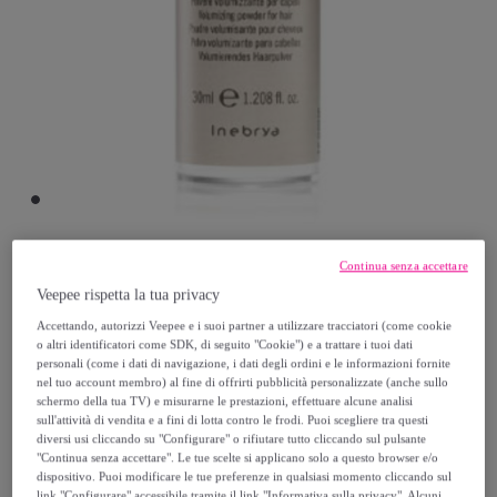
Continua senza accettare
Inebrya
Veepee rispetta la tua privacy
Accettando, autorizzi Veepee e i suoi partner a utilizzare tracciatori (come cookie
INEBRYA Ice Cream Style-In Volumizing
o altri identificatori come SDK, di seguito "Cookie") e a trattare i tuoi dati
Powder 30ml
personali (come i dati di navigazione, i dati degli ordini e le informazioni fornite
nel tuo account membro) al fine di offrirti pubblicità personalizzate (anche sullo
Modello:
INEBRYA Ice Cream Style-In
schermo della tua TV) e misurarne le prestazioni, effettuare alcune analisi
Volumizing Powder 30ml
sull'attività di vendita e a fini di lotta contro le frodi. Puoi scegliere tra questi
diversi usi cliccando su "Configurare" o rifiutare tutto cliccando sul pulsante
"Continua senza accettare". Le tue scelte si applicano solo a questo browser e/o
9
,
€
30
dispositivo. Puoi modificare le tue preferenze in qualsiasi momento cliccando sul
link "Configurare" accessibile tramite il link "Informativa sulla privacy". Alcuni