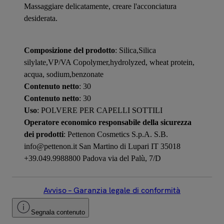
Massaggiare delicatamente, creare l'acconciatura
desiderata.
Composizione del prodotto
: Silica,Silica
silylate,VP/VA Copolymer,hydrolyzed, wheat protein,
acqua, sodium,benzonate
Contenuto netto
: 30
Contenuto netto
: 30
Uso
: POLVERE PER CAPELLI SOTTILI
Operatore economico responsabile della sicurezza
dei prodotti
: Pettenon Cosmetics S.p.A. S.B.
info@pettenon.it San Martino di Lupari IT 35018
+39.049.9988800 Padova via del Palù, 7/D
Avviso – Garanzia legale di conformità
Segnala contenuto