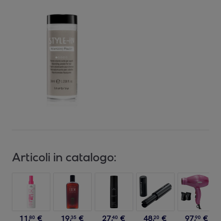
Articoli in catalogo:
11
,
€
19
,
€
27
,
€
48
,
€
97
,
€
80
35
40
20
90