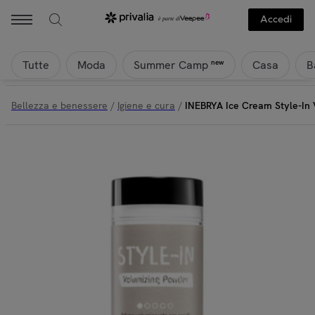
Inebrya - INEBRYA Ice Cream Style-In Volumizing Powder 30ml | Pr
Accedi
Tutte
Moda
Casa
B
new
Summer Camp
Bellezza e benessere
/
Igiene e cura
/
INEBRYA Ice Cream Style-In