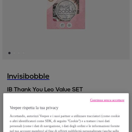
Invisibobble
IB Thank You Leo Value SET
Modello:
IB Thank You Leo Value SET
Continua senza accettare
Veepee rispetta la tua privacy
6
,
€
54
Accettando, autorizzi Veepee e i suoi partner a utilizzare tracciatori (come cookie
o altri identificatori come SDK, di seguito "Cookie") e a trattare i tuoi dati
10
,
€
personali (come i dati di navigazione, i dati degli ordini e le informazioni fornite
89
nel tuo account membro) al fine di offrirti pubblicità personalizzate (anche sullo