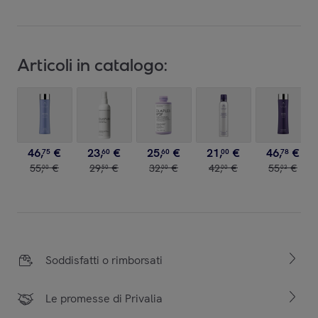
Articoli in catalogo:
46
,
€
23
,
€
25
,
€
21
,
€
46
,
€
75
60
60
00
78
55
,
€
29
,
€
32
,
€
42
,
€
55
,
€
00
50
00
00
03
Soddisfatti o rimborsati
Le promesse di Privalia