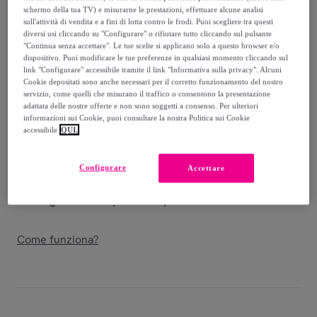
-
39
%
schermo della tua TV) e misurarne le prestazioni, effettuare alcune analisi
sull'attività di vendita e a fini di lotta contro le frodi. Puoi scegliere tra questi
Venduto da
ADIHAIRSHOP.IT
diversi usi cliccando su "Configurare" o rifiutare tutto cliccando sul pulsante
"Continua senza accettare". Le tue scelte si applicano solo a questo browser e/o
dispositivo. Puoi modificare le tue preferenze in qualsiasi momento cliccando sul
link "Configurare" accessibile tramite il link "Informativa sulla privacy". Alcuni
Cookie depositati sono anche necessari per il corretto funzionamento del nostro
servizio, come quelli che misurano il traffico o consentono la presentazione
Consegna
adattata delle nostre offerte e non sono soggetti a consenso. Per ulteriori
informazioni sui Cookie, puoi consultare la nostra Politica sui Cookie
accessibile
QUI.
Consegna da
3,90 €
Gratuita da 25 € di acquisto
Configurare
Accettare
Consegna: tra il
02/09
e il
05/09
Come funziona?