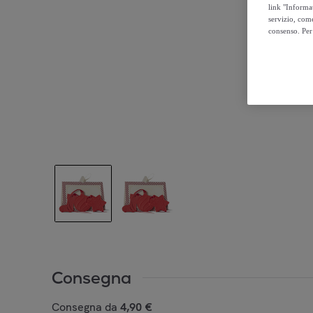
link "Informa
servizio, come
consenso. Per 
Consegna
Consegna da
4,90 €