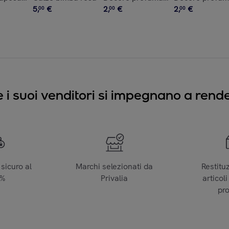
5
,
€
2
,
€
2
,
€
00
00
00
e i suoi venditori si impegnano a render
sicuro al
Marchi selezionati da
Restitu
0%
Privalia
articoli
pr