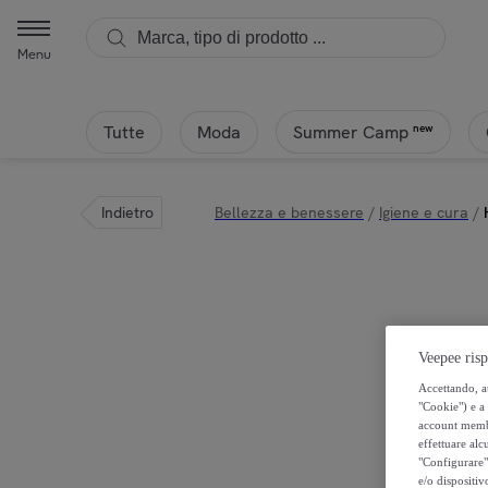
Menu
Tutte
Moda
new
Summer Camp
Indietro
Bellezza e benessere
/
Igiene e cura
/
Veepee risp
Accettando, au
"Cookie") e a 
account membro
effettuare alcu
"Configurare" 
e/o dispositiv