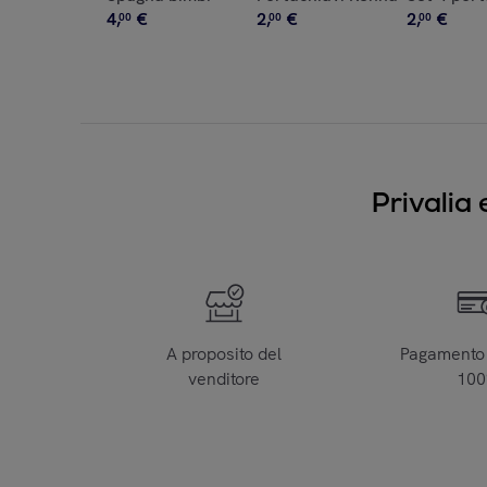
4
,
€
2
,
€
2
,
€
00
00
00
Privalia 
A proposito del
Pagamento 
venditore
10