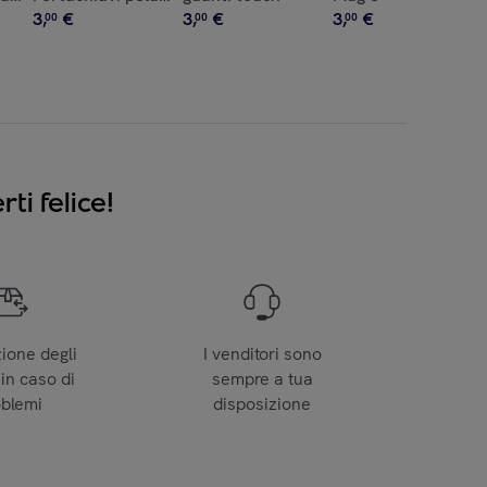
3
,
€
3
,
€
3
,
€
00
00
00
ti felice!
zione degli
I venditori sono
 in caso di
sempre a tua
oblemi
disposizione