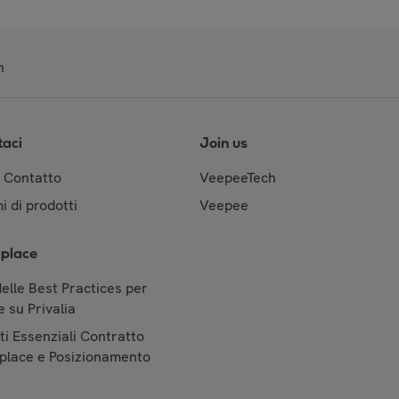
n
taci
Join us
& Contatto
VeepeeTech
i di prodotti
Veepee
place
elle Best Practices per
 su Privalia
i Essenziali Contratto
place e Posizionamento