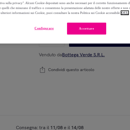
-
60
%
tiva sulla privacy". Alcuni Cookie depositati sono anche necessari per il corretto funzionamento d
 quelli che misurano il traffico o consentono la presentazione adattata delle nostre offerte e non 
ulteriori informazioni sui Cookie, puoi consultare la nostra Politica sui Cookie accessibile
QUI.
Modello:
Home collection casa - auto
Configurare
Accettare
1
Aggiungi al carrello
Venduto da
Bottega Verde S.R.L.
Condividi questo articolo
Consegna: tra il
11/08
e il
14/08