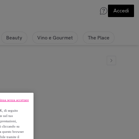
Accedi
Beauty
Vino e Gourmet
The Place
inua senza accettare
K, di seguito
te nel tuo
prestazioni,
si cliccando su
o a questo browser
ile tramite il