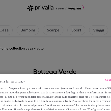
Casa
Bambini
Scarpe
Sport
Viaggi
Home collection casa - auto
Bottega Verde
Cont
etta la tua privacy
Home collection casa - auto
torizzi Veepee e i suoi partner a utilizzare tracciatori (come cookie o altri identificatori come SD
trattare i tuoi dati personali (come i dati di navigazione, i dati degli ordini e le informazioni forni
8
,
€
80
) al fine di offrirti pubblicità personalizzate (anche sullo schermo della tua TV) e misurarne le 
ne analisi sull'attività di vendita e a fini di lotta contro le frodi. Puoi scegliere tra questi diversi u
o rifiutare tutto cliccando sul pulsante "Continua senza accettare". Le tue scelte si applicano sol
22
,
€
00
o. Puoi modificare le tue preferenze in qualsiasi momento cliccando sul link "Configurare" accessib