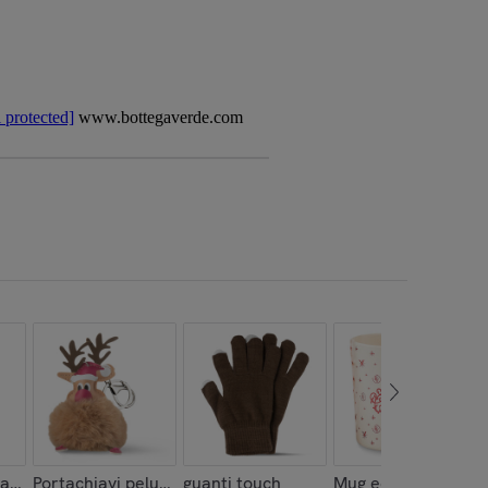
 protected]
www.bottegaverde.com
ato - cuore
Portachiavi peluche
guanti touch
Mug ecofriendly