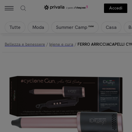
Accedi
Tutte
Moda
Casa
B
new
Summer Camp
Bellezza e benessere
/
Igiene e cura
/
FERRO ARRICCIACAPELLI C