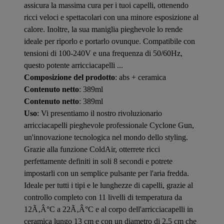
assicura la massima cura per i tuoi capelli, ottenendo
ricci veloci e spettacolari con una minore esposizione al
calore. Inoltre, la sua maniglia pieghevole lo rende
ideale per riporlo e portarlo ovunque. Compatibile con
tensioni di 100-240V e una frequenza di 50/60Hz,
questo potente arricciacapelli ...
Composizione del prodotto
: abs + ceramica
Contenuto netto
: 389ml
Contenuto netto
: 389ml
Uso
: Vi presentiamo il nostro rivoluzionario
arricciacapelli pieghevole professionale Cyclone Gun,
un'innovazione tecnologica nel mondo dello styling.
Grazie alla funzione ColdAir, otterrete ricci
perfettamente definiti in soli 8 secondi e potrete
impostarli con un semplice pulsante per l'aria fredda.
Ideale per tutti i tipi e le lunghezze di capelli, grazie al
controllo completo con 11 livelli di temperatura da
12Ã‚Â°C a 22Ã‚Â°C e al corpo dell'arricciacapelli in
ceramica lungo 13 cm e con un diametro di 2,5 cm che