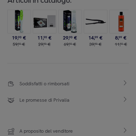
Articoli in catalogo:
19
,
€
11
,
€
29
,
€
14
,
€
8
,
€
90
90
90
99
99
59
,
€
29
,
€
69
,
€
39
,
€
11
,
€
90
90
90
90
90
Soddisfatti o rimborsati
Le promesse di Privalia
A proposito del venditore