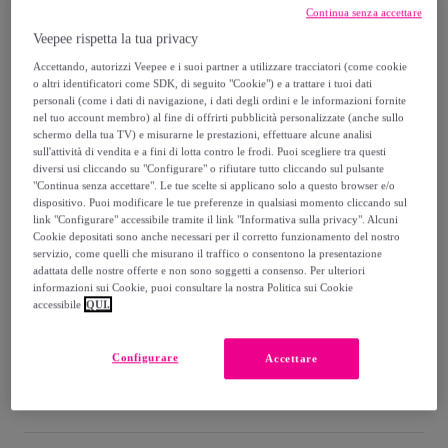
219
,
€
00
Continua senza accettare
-
88
%
Veepee rispetta la tua privacy
Venduto da
Postquam Cosmetic
Accettando, autorizzi Veepee e i suoi partner a utilizzare tracciatori (come cookie
o altri identificatori come SDK, di seguito "Cookie") e a trattare i tuoi dati
personali (come i dati di navigazione, i dati degli ordini e le informazioni fornite
nel tuo account membro) al fine di offrirti pubblicità personalizzate (anche sullo
schermo della tua TV) e misurarne le prestazioni, effettuare alcune analisi
sull'attività di vendita e a fini di lotta contro le frodi. Puoi scegliere tra questi
Consegna
diversi usi cliccando su "Configurare" o rifiutare tutto cliccando sul pulsante
"Continua senza accettare". Le tue scelte si applicano solo a questo browser e/o
dispositivo. Puoi modificare le tue preferenze in qualsiasi momento cliccando sul
Consegna da
5,99 €
link "Configurare" accessibile tramite il link "Informativa sulla privacy". Alcuni
Cookie depositati sono anche necessari per il corretto funzionamento del nostro
servizio, come quelli che misurano il traffico o consentono la presentazione
Gratuita da 50 € di acquisto
adattata delle nostre offerte e non sono soggetti a consenso. Per ulteriori
informazioni sui Cookie, puoi consultare la nostra Politica sui Cookie
accessibile
QUI.
Consegna: tra il
15/08
e il
18/08
Configurare
Accettare
Come funziona?