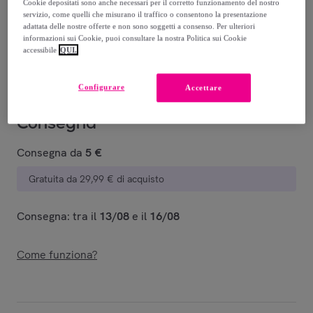
10
,
€
Cookie depositati sono anche necessari per il corretto funzionamento del nostro
00
servizio, come quelli che misurano il traffico o consentono la presentazione
-
26
%
adattata delle nostre offerte e non sono soggetti a consenso. Per ulteriori
informazioni sui Cookie, puoi consultare la nostra Politica sui Cookie
Venduto da
PENELOPE S.R.L.
accessibile
QUI.
Configurare
Accettare
Consegna
Consegna da
5 €
Gratuita da 29,99 € di acquisto
Consegna: tra il
13/08
e il
16/08
Come funziona?