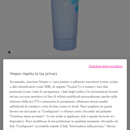
Continua senza accettare
ECHOSLINE
Veepee rispetta la tua privacy
Accettando, autorizzi Veepee e i suoi partner a utilizzare tracciatori (come cookie
ECHOSLINE Volume Conditioner 300ml
o altri identificatori come SDK, di seguito "Cookie") e a trattare i tuoi dati
personali (come i dati di navigazione, i dati degli ordini e le informazioni fornite
Modello:
ECHOSLINE Volume Conditioner
nel tuo account membro) al fine di offrirti pubblicità personalizzate (anche sullo
300ml
schermo della tua TV) e misurarne le prestazioni, effettuare alcune analisi
sull'attività di vendita e a fini di lotta contro le frodi. Puoi scegliere tra questi
diversi usi cliccando su "Configurare" o rifiutare tutto cliccando sul pulsante
7
,
€
"Continua senza accettare". Le tue scelte si applicano solo a questo browser e/o
40
dispositivo. Puoi modificare le tue preferenze in qualsiasi momento cliccando sul
link "Configurare" accessibile tramite il link "Informativa sulla privacy". Alcuni