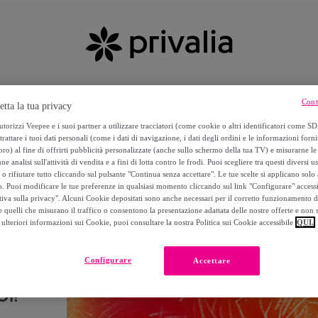
Cont
etta la tua privacy
torizzi Veepee e i suoi partner a utilizzare tracciatori (come cookie o altri identificatori come SD
trattare i tuoi dati personali (come i dati di navigazione, i dati degli ordini e le informazioni forni
) al fine di offrirti pubblicità personalizzate (anche sullo schermo della tua TV) e misurarne le 
ne analisi sull'attività di vendita e a fini di lotta contro le frodi. Puoi scegliere tra questi diversi u
o rifiutare tutto cliccando sul pulsante "Continua senza accettare". Le tue scelte si applicano sol
o. Puoi modificare le tue preferenze in qualsiasi momento cliccando sul link "Configurare" accessib
tiva sulla privacy". Alcuni Cookie depositati sono anche necessari per il corretto funzionamento d
 quelli che misurano il traffico o consentono la presentazione adattata delle nostre offerte e non 
ulteriori informazioni sui Cookie, puoi consultare la nostra Politica sui Cookie accessibile
QUI.
Configurare
Accettare
I!