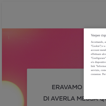
Veepee risp
Accettando, au
"Cookie") e a 
account membro
effettuare alcu
"Configurare" 
e/o dispositiv
link "Informa
servizio, come
consenso. Per 
ERAVAMO SICURI
DI AVERLA MESSA QU