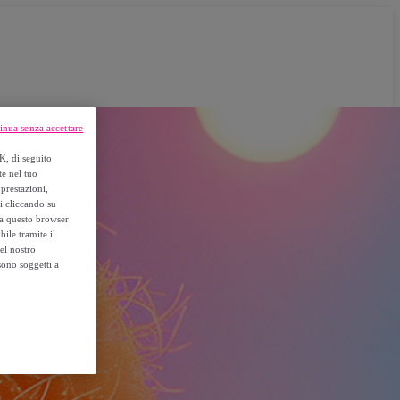
inua senza accettare
K, di seguito
te nel tuo
prestazioni,
si cliccando su
o a questo browser
ile tramite il
el nostro
sono soggetti a