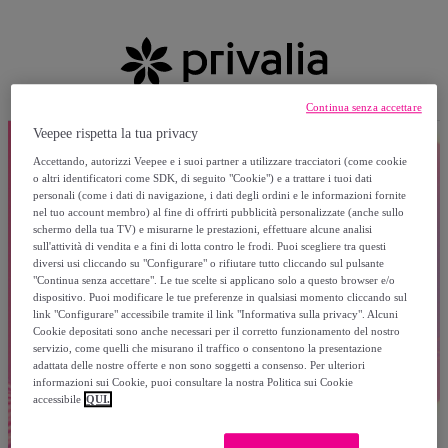
Continua senza accettare
Veepee rispetta la tua privacy
Accettando, autorizzi Veepee e i suoi partner a utilizzare tracciatori (come cookie
o altri identificatori come SDK, di seguito "Cookie") e a trattare i tuoi dati
personali (come i dati di navigazione, i dati degli ordini e le informazioni fornite
nel tuo account membro) al fine di offrirti pubblicità personalizzate (anche sullo
schermo della tua TV) e misurarne le prestazioni, effettuare alcune analisi
sull'attività di vendita e a fini di lotta contro le frodi. Puoi scegliere tra questi
diversi usi cliccando su "Configurare" o rifiutare tutto cliccando sul pulsante
"Continua senza accettare". Le tue scelte si applicano solo a questo browser e/o
dispositivo. Puoi modificare le tue preferenze in qualsiasi momento cliccando sul
link "Configurare" accessibile tramite il link "Informativa sulla privacy". Alcuni
Cookie depositati sono anche necessari per il corretto funzionamento del nostro
servizio, come quelli che misurano il traffico o consentono la presentazione
adattata delle nostre offerte e non sono soggetti a consenso. Per ulteriori
informazioni sui Cookie, puoi consultare la nostra Politica sui Cookie
accessibile
QUI.