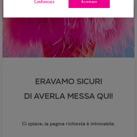
Configurare
Accettare
ERAVAMO SICURI
DI AVERLA MESSA QUI!
Ci spiace, la pagina richiesta è introvabile.