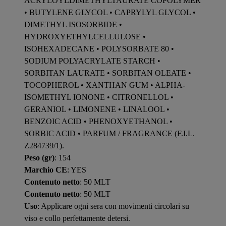
ACRYLOYLDIMETHYLTAURATE COPOLYMER
• BUTYLENE GLYCOL • CAPRYLYL GLYCOL •
DIMETHYL ISOSORBIDE •
HYDROXYETHYLCELLULOSE •
ISOHEXADECANE • POLYSORBATE 80 •
SODIUM POLYACRYLATE STARCH •
SORBITAN LAURATE • SORBITAN OLEATE •
TOCOPHEROL • XANTHAN GUM • ALPHA-
ISOMETHYL IONONE • CITRONELLOL •
GERANIOL • LIMONENE • LINALOOL •
BENZOIC ACID • PHENOXYETHANOL •
SORBIC ACID • PARFUM / FRAGRANCE (F.I.L.
Z284739/1).
Peso (gr)
: 154
Marchio CE
: YES
Contenuto netto
: 50 MLT
Contenuto netto
: 50 MLT
Uso
: Applicare ogni sera con movimenti circolari su
viso e collo perfettamente detersi.