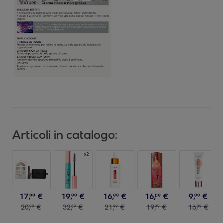
Articoli in catalogo:
17
,
€
19
,
€
16
,
€
16
,
€
9
,
€
99
99
99
09
99
20
,
€
32
,
€
21
,
€
19
,
€
16
,
€
99
89
99
99
09