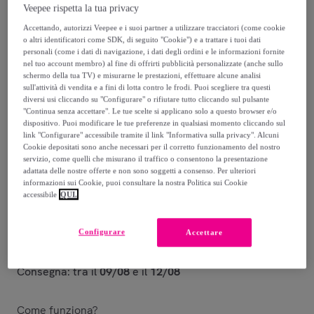
Veepee rispetta la tua privacy
7
,
€
99
Accettando, autorizzi Veepee e i suoi partner a utilizzare tracciatori (come cookie
o altri identificatori come SDK, di seguito "Cookie") e a trattare i tuoi dati
personali (come i dati di navigazione, i dati degli ordini e le informazioni fornite
8
,
€
99
nel tuo account membro) al fine di offrirti pubblicità personalizzate (anche sullo
-
11
%
schermo della tua TV) e misurarne le prestazioni, effettuare alcune analisi
sull'attività di vendita e a fini di lotta contro le frodi. Puoi scegliere tra questi
diversi usi cliccando su "Configurare" o rifiutare tutto cliccando sul pulsante
Venduto da
Eurocali
"Continua senza accettare". Le tue scelte si applicano solo a questo browser e/o
dispositivo. Puoi modificare le tue preferenze in qualsiasi momento cliccando sul
link "Configurare" accessibile tramite il link "Informativa sulla privacy". Alcuni
Cookie depositati sono anche necessari per il corretto funzionamento del nostro
servizio, come quelli che misurano il traffico o consentono la presentazione
adattata delle nostre offerte e non sono soggetti a consenso. Per ulteriori
Consegna
informazioni sui Cookie, puoi consultare la nostra Politica sui Cookie
accessibile
QUI.
Consegna da
5,45 €
Configurare
Gratuita da 39,99 € di acquisto
Accettare
Consegna: tra il
09/08
e il
12/08
Come funziona?