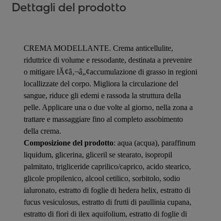
Dettagli del prodotto
CREMA MODELLANTE. Crema anticellulite,
riduttrice di volume e ressodante, destinata a prevenire
o mitigare lÃ¢â‚¬â„¢accumulazione di grasso in regioni
locallizzate del corpo. Migliora la circulazione del
sangue, riduce gli edemi e rassoda la struttura della
pelle. Applicare una o due volte al giorno, nella zona a
trattare e massaggiare fino al completo assobimento
della crema.
Composizione del prodotto
: aqua (acqua), paraffinum
liquidum, glicerina, gliceril se stearato, isopropil
palmitato, trigliceride caprilico/caprico, acido stearico,
glicole propilenico, alcool cetilico, sorbitolo, sodio
ialuronato, estratto di foglie di hedera helix, estratto di
fucus vesiculosus, estratto di frutti di paullinia cupana,
estratto di fiori di ilex aquifolium, estratto di foglie di