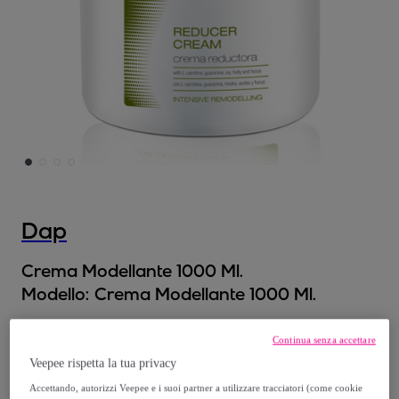
Dap
Crema Modellante 1000 Ml.
Modello:
Crema Modellante 1000 Ml.
28
,
€
99
Continua senza accettare
Veepee rispetta la tua privacy
120
,
€
00
Accettando, autorizzi Veepee e i suoi partner a utilizzare tracciatori (come cookie