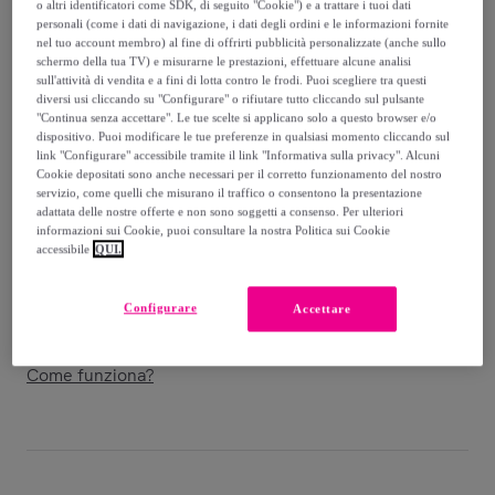
-
75
%
o altri identificatori come SDK, di seguito "Cookie") e a trattare i tuoi dati
personali (come i dati di navigazione, i dati degli ordini e le informazioni fornite
nel tuo account membro) al fine di offrirti pubblicità personalizzate (anche sullo
Venduto da
Postquam Cosmetic
schermo della tua TV) e misurarne le prestazioni, effettuare alcune analisi
sull'attività di vendita e a fini di lotta contro le frodi. Puoi scegliere tra questi
diversi usi cliccando su "Configurare" o rifiutare tutto cliccando sul pulsante
"Continua senza accettare". Le tue scelte si applicano solo a questo browser e/o
dispositivo. Puoi modificare le tue preferenze in qualsiasi momento cliccando sul
link "Configurare" accessibile tramite il link "Informativa sulla privacy". Alcuni
Consegna
Cookie depositati sono anche necessari per il corretto funzionamento del nostro
servizio, come quelli che misurano il traffico o consentono la presentazione
Consegna da
5,99 €
adattata delle nostre offerte e non sono soggetti a consenso. Per ulteriori
informazioni sui Cookie, puoi consultare la nostra Politica sui Cookie
accessibile
QUI.
Gratuita da 50 € di acquisto
Configurare
Accettare
Consegna: tra il
12/08
e il
15/08
Come funziona?