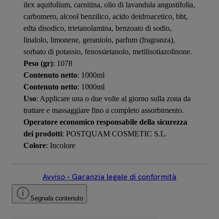
ilex aquifolium, carnitina, olio di lavandula angustifolia,
carbomero, alcool benzilico, acido deidroacetico, bht,
edta disodico, trietanolamina, benzoato di sodio,
linalolo, limonene, geraniolo, parfum (fragranza),
sorbato di potassio, fenossietanolo, metilisotiazolinone.
Peso (gr)
: 1078
Contenuto netto
: 1000ml
Contenuto netto
: 1000ml
Uso
: Applicare una o due volte al giorno sulla zona da
trattare e massaggiare fino a completo assorbimento.
Operatore economico responsabile della sicurezza
dei prodotti
: POSTQUAM COSMETIC S.L.
Colore
: Incolore
Avviso – Garanzia legale di conformità
Segnala contenuto