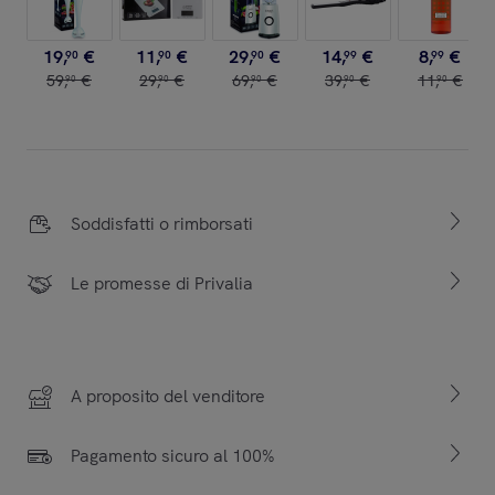
19
,
€
11
,
€
29
,
€
14
,
€
8
,
€
90
90
90
99
99
59
,
€
29
,
€
69
,
€
39
,
€
11
,
€
90
90
90
90
90
Soddisfatti o rimborsati
Le promesse di Privalia
A proposito del venditore
Pagamento sicuro al 100%