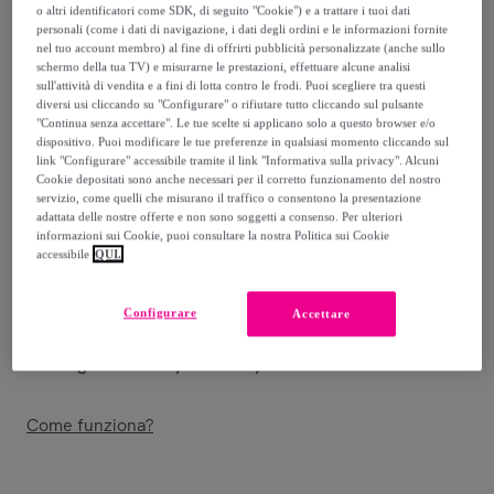
-
55
%
o altri identificatori come SDK, di seguito "Cookie") e a trattare i tuoi dati
personali (come i dati di navigazione, i dati degli ordini e le informazioni fornite
Venduto da
Bottega Verde S.R.L.
nel tuo account membro) al fine di offrirti pubblicità personalizzate (anche sullo
schermo della tua TV) e misurarne le prestazioni, effettuare alcune analisi
sull'attività di vendita e a fini di lotta contro le frodi. Puoi scegliere tra questi
Stanno terminando
diversi usi cliccando su "Configurare" o rifiutare tutto cliccando sul pulsante
"Continua senza accettare". Le tue scelte si applicano solo a questo browser e/o
dispositivo. Puoi modificare le tue preferenze in qualsiasi momento cliccando sul
link "Configurare" accessibile tramite il link "Informativa sulla privacy". Alcuni
Cookie depositati sono anche necessari per il corretto funzionamento del nostro
servizio, come quelli che misurano il traffico o consentono la presentazione
Consegna
adattata delle nostre offerte e non sono soggetti a consenso. Per ulteriori
informazioni sui Cookie, puoi consultare la nostra Politica sui Cookie
accessibile
QUI.
Consegna da
4,90 €
Gratuita da 25 € di acquisto
Configurare
Accettare
Consegna: tra il
11/08
e il
14/08
Come funziona?