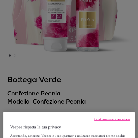
Bottega Verde
Confezione Peonia
Modello:
Confezione Peonia
19
,
€
99
Continua senza accettare
Veepee rispetta la tua privacy
45
,
€
00
Accettando, autorizzi Veepee e i suoi partner a utilizzare tracciatori (come cookie