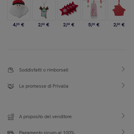
4
,
€
2
,
€
2
,
€
5
,
€
2
,
€
00
00
00
00
00
Soddisfatti o rimborsati
Le promesse di Privalia
A proposito del venditore
Pagamento sicuro al 100%