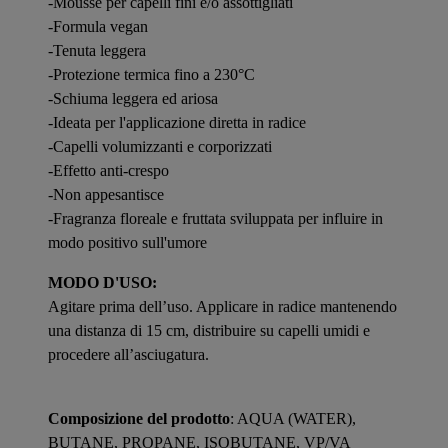
-Mousse per capelli fini e/o assottigliati
-Formula vegan
-Tenuta leggera
-Protezione termica fino a 230°C
-Schiuma leggera ed ariosa
-Ideata per l'applicazione diretta in radice
-Capelli volumizzanti e corporizzati
-Effetto anti-crespo
-Non appesantisce
-Fragranza floreale e fruttata sviluppata per influire in
modo positivo sull'umore
MODO D'USO:
Agitare prima dell’uso. Applicare in radice mantenendo
una distanza di 15 cm, distribuire su capelli umidi e
procedere all’asciugatura.
Composizione del prodotto
: AQUA (WATER),
BUTANE, PROPANE, ISOBUTANE, VP/VA