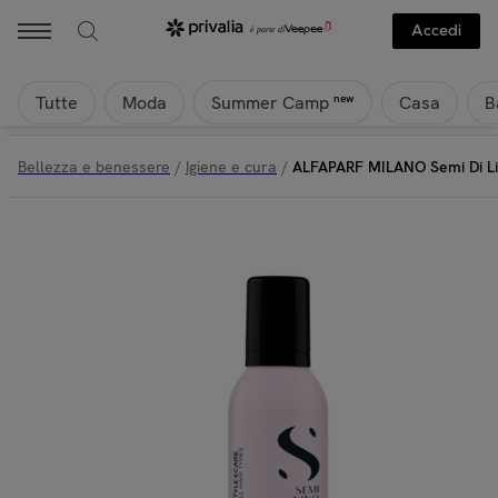
Accedi
Tutte
Moda
Casa
B
new
Summer Camp
Bellezza e benessere
/
Igiene e cura
/
ALFAPARF MILANO Semi Di Li