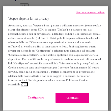
22
,
€
50
Continua senza accettare
-
25
%
Veepee rispetta la tua privacy
Venduto da
PENELOPE S.R.L.
Accettando, autorizzi Veepee e i suoi partner a utilizzare tracciatori (come cookie
o altri identificatori come SDK, di seguito "Cookie") e a trattare i tuoi dati
personali (come i dati di navigazione, i dati degli ordini e le informazioni fornite
nel tuo account membro) al fine di offrirti pubblicità personalizzate (anche sullo
schermo della tua TV) e misurarne le prestazioni, effettuare alcune analisi
sull'attività di vendita e a fini di lotta contro le frodi. Puoi scegliere tra questi
Consegna
diversi usi cliccando su "Configurare" o rifiutare tutto cliccando sul pulsante
"Continua senza accettare". Le tue scelte si applicano solo a questo browser e/o
Consegna da
5 €
dispositivo. Puoi modificare le tue preferenze in qualsiasi momento cliccando sul
link "Configurare" accessibile tramite il link "Informativa sulla privacy". Alcuni
Cookie depositati sono anche necessari per il corretto funzionamento del nostro
Gratuita da 29,99 € di acquisto
servizio, come quelli che misurano il traffico o consentono la presentazione
adattata delle nostre offerte e non sono soggetti a consenso. Per ulteriori
informazioni sui Cookie, puoi consultare la nostra Politica sui Cookie
Consegna: tra il
10/08
e il
13/08
accessibile
QUI.
Come funziona?
Configurare
Accettare