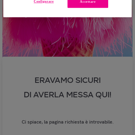
Configurare
Accettare
ERAVAMO SICURI
DI AVERLA MESSA QUI!
Ci spiace, la pagina richiesta è introvabile.