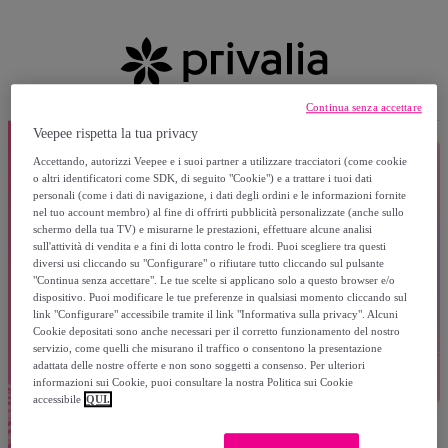
Continua senza accettare
Veepee rispetta la tua privacy
Accettando, autorizzi Veepee e i suoi partner a utilizzare tracciatori (come cookie
o altri identificatori come SDK, di seguito "Cookie") e a trattare i tuoi dati
personali (come i dati di navigazione, i dati degli ordini e le informazioni fornite
nel tuo account membro) al fine di offrirti pubblicità personalizzate (anche sullo
schermo della tua TV) e misurarne le prestazioni, effettuare alcune analisi
sull'attività di vendita e a fini di lotta contro le frodi. Puoi scegliere tra questi
diversi usi cliccando su "Configurare" o rifiutare tutto cliccando sul pulsante
"Continua senza accettare". Le tue scelte si applicano solo a questo browser e/o
dispositivo. Puoi modificare le tue preferenze in qualsiasi momento cliccando sul
link "Configurare" accessibile tramite il link "Informativa sulla privacy". Alcuni
Cookie depositati sono anche necessari per il corretto funzionamento del nostro
servizio, come quelli che misurano il traffico o consentono la presentazione
adattata delle nostre offerte e non sono soggetti a consenso. Per ulteriori
informazioni sui Cookie, puoi consultare la nostra Politica sui Cookie
accessibile
QUI.