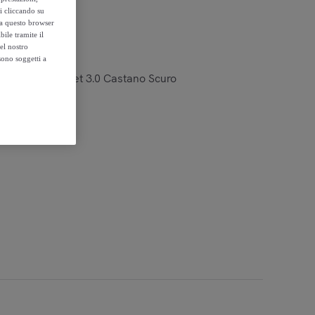
si cliccando su
o a questo browser
ile tramite il
el nostro
sono soggetti a
builder Color Set 3.0 Castano Scuro