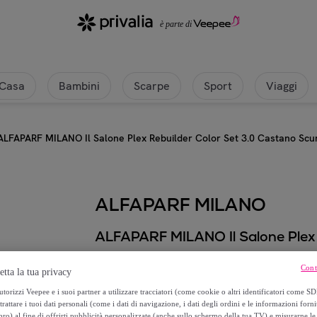
Casa
Bambini
Scarpe
Sport
Viaggi
ALFAPARF MILANO Il Salone Plex Rebuilder Color Set 3.0 Castano Scu
ALFAPARF MILANO
ALFAPARF MILANO Il Salone Plex 
6
,
€
Cont
90
etta la tua privacy
torizzi Veepee e i suoi partner a utilizzare tracciatori (come cookie o altri identificatori come SD
trattare i tuoi dati personali (come i dati di navigazione, i dati degli ordini e le informazioni forni
8
,
€
50
) al fine di offrirti pubblicità personalizzate (anche sullo schermo della tua TV) e misurarne le 