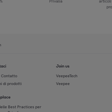
0%
Privalia
articoli
pr
n
taci
Join us
& Contatto
VeepeeTech
i di prodotti
Veepee
place
elle Best Practices per