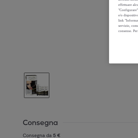
effettuare alcu
"Configurare" 
e/o dispositiv
link "Informa
servizio, come
consenso. Per 
Consegna
Consegna da
5 €