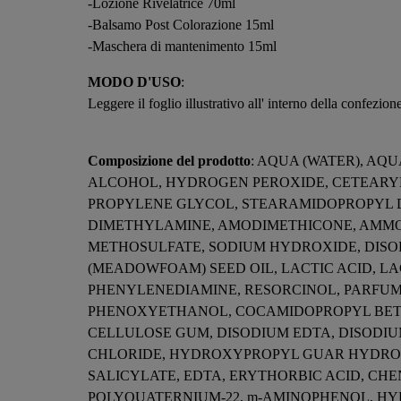
-Lozione Rivelatrice 70ml
-Balsamo Post Colorazione 15ml
-Maschera di mantenimento 15ml
MODO D'USO
:
Leggere il foglio illustrativo all' interno della confezion
Composizione del prodotto
: AQUA (WATER), AQ
ALCOHOL, HYDROGEN PEROXIDE, CETEARYL
PROPYLENE GLYCOL, STEARAMIDOPROPYL D
DIMETHYLAMINE, AMODIMETHICONE, AMMO
METHOSULFATE, SODIUM HYDROXIDE, DISO
(MEADOWFOAM) SEED OIL, LACTIC ACID, LA
PHENYLENEDIAMINE, RESORCINOL, PARFUM
PHENOXYETHANOL, COCAMIDOPROPYL BETA
CELLULOSE GUM, DISODIUM EDTA, DISOD
CHLORIDE, HYDROXYPROPYL GUAR HYDROXY
SALICYLATE, EDTA, ERYTHORBIC ACID, CH
POLYQUATERNIUM-22, m-AMINOPHENOL, HY