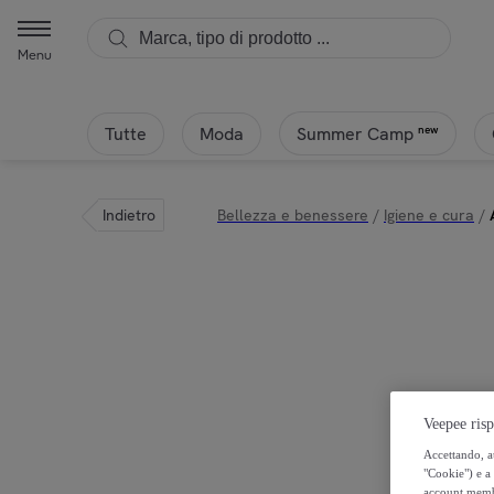
Menu
Tutte
Moda
new
Summer Camp
Indietro
Bellezza e benessere
/
Igiene e cura
/
Veepee risp
Accettando, au
"Cookie") e a 
account membro