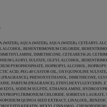
e
UA (WATER), AQUA (WATER), AQUA (WATER), CETEARYL 
 ALCOHOL, BEHENTRIMONIUM CHLORIDE, BEHENTRIMON
IMETHYLAMINE, DIMETHICONE, CETEARETH-20, CETRI
NIUM LAURYL SULFATE, OLEYL ALCOHOL, BEHENTRIM
DIUM PYROPHOSPHATE, ISOPROPYL ALCOHOL, ISOPROP
CTIC ACID, PEG-40 CASTOR OIL, OXYQUINOLINE SULFATE
 (FRAGRANCE), PHENOXYETHANOL, DIMETHICONE, GLY
INE, PARFUM (FRAGRANCE), ETHYLHEXYLGLYCERIN, E
IUM EDTA, SODIUM SULFITE, ETHANOLAMINE, HYDROX
PROPYLTRIMONIUM CHLORIDE, SORBITAN LAURATE, SI
ENOPODIUM QUINOA SEED EXTRACT, LINALOOL, BENZOIC
DROLYZED KERATIN, HEXYL CINNAMAL, CHENOPODIUM 