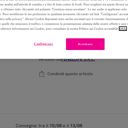
-
18
%
ne analisi sull'attività di vendita e a fini di lotta contro le frodi. Puoi scegliere tra questi diversi u
o rifiutare tutto cliccando sul pulsante "Continua senza accettare". Le tue scelte si applicano sol
o. Puoi modificare le tue preferenze in qualsiasi momento cliccando sul link "Configurare" accessib
tiva sulla privacy". Alcuni Cookie depositati sono anche necessari per il corretto funzionamento d
 quelli che misurano il traffico o consentono la presentazione adattata delle nostre offerte e non 
Ultimo prodotto
ulteriori informazioni sui Cookie, puoi consultare la nostra Politica sui Cookie accessibile
QUI.
Modello:
ALFAPARF MILANO Il Salone Plex Re
Configurare
Accettare
Aggiungi al carrello
Venduto da
PENELOPE S.R.L.
Condividi questo articolo
Consegna: tra il
10/08
e il
13/08