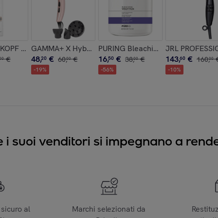
tigliamento Avanzanto
OPF Bonacure R Two Renewal Sealer 145ml
GAMMA+ X Hybrid Compact Phon Professional Pink
PURING Bleaching Violet Plex 9 T
JRL PROFESSION
48
,
€
16
,
€
143
,
€
€
20
60
,
€
50
38
,
€
60
160
,
00
00
00
00
-
19
%
-
56
%
-
10
%
e i suoi venditori si impegnano a render
sicuro al
Marchi selezionati da
Restitu