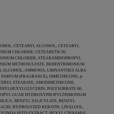
ALCOHOL, CETEARYL ALCOHOL, CETEARYL
IUM CHLORIDE, CETEARETH-50,
MONIUM CHLORIDE, STEARAMIDOPROPYL
ONIUM METHOSULFATE, BEHENTRIMONIUM
YL ALCOHOL, AMMONIA, LIMNANTHES ALBA
, PARFUM (FRAGRANCE), DIMETHICONE, p-
CERYL STEARATE, AMODIMETHICONE,
THYLHEXYLGLYCERIN, POLYSORBATE 60,
YPROPYL GUAR HYDROXYPROPYLTRIMONIUM
LICA, BENZYL SALICYLATE, BENZYL
 ACID, HYDROLYZED KERATIN, LINALOOL,
QUINOA SEED EXTRACT, HEXYL CINNAMAL,