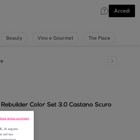
Accedi
Beauty
Vino e Gourmet
The Place
ro
Rebuilder Color Set 3.0 Castano Scuro
inua senza accettare
K, di seguito
te nel tuo
prestazioni,