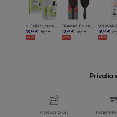
NIOXIN System Kit 2 Capelli Naturali Con Assot
FRAMAR Brush Polish Black
SCHWARZK
39
,
€
13
,
€
15
,
€
90
75
,
€
40
18
,
€
80
32
,
00
00
-
46
%
-
25
%
-
50
%
Privalia 
A proposito del
Pagamento 