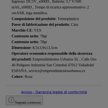
Ingresso: DC5V_x000D_ Batteria: 3,7 V/500
mAh_x000D_ Tempo di ricarica approssimativo: 2
oreASB, lega metallica.
Composizione del prodotto
: Termoplastico
Paese di fabbricazione del prodotto
: Cina
Marchio CE
: YES
Contenuto netto
: 78gr
Contenuto netto
: 78gr
Dimensione
: 8,5x3,9x13,5cm
Operatore economico responsabile della sicurezza
dei prodotti
: Emprendimientos Urbanos SL , Calle Oro
46 Poligono Industrial San Cristobal 47012 Valladolid
ESPAÑA, service@emprendimientosurbanos.es
Colore
: Rosa
Avviso – Garanzia legale di conformità
Segnala contenuto