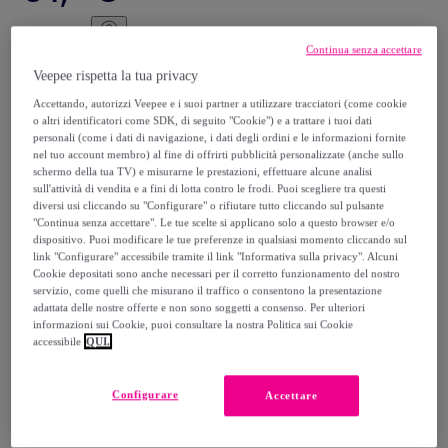
239
,
€
00
Continua senza accettare
-
64
%
Veepee rispetta la tua privacy
Venduto da
EMPRENDIMIENTOS URBANOS
Accettando, autorizzi Veepee e i suoi partner a utilizzare tracciatori (come cookie
o altri identificatori come SDK, di seguito "Cookie") e a trattare i tuoi dati
personali (come i dati di navigazione, i dati degli ordini e le informazioni fornite
nel tuo account membro) al fine di offrirti pubblicità personalizzate (anche sullo
schermo della tua TV) e misurarne le prestazioni, effettuare alcune analisi
sull'attività di vendita e a fini di lotta contro le frodi. Puoi scegliere tra questi
Consegna
diversi usi cliccando su "Configurare" o rifiutare tutto cliccando sul pulsante
"Continua senza accettare". Le tue scelte si applicano solo a questo browser e/o
dispositivo. Puoi modificare le tue preferenze in qualsiasi momento cliccando sul
Spedizione gratuita
link "Configurare" accessibile tramite il link "Informativa sulla privacy". Alcuni
Cookie depositati sono anche necessari per il corretto funzionamento del nostro
servizio, come quelli che misurano il traffico o consentono la presentazione
Consegna: tra il
17/08
e il
20/08
adattata delle nostre offerte e non sono soggetti a consenso. Per ulteriori
informazioni sui Cookie, puoi consultare la nostra Politica sui Cookie
accessibile
QUI.
Come funziona?
Configurare
Accettare