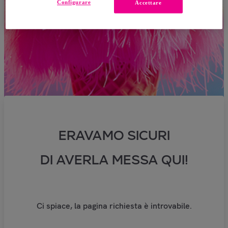
Configurare
Accettare
ERAVAMO SICURI
DI AVERLA MESSA QUI!
Ci spiace, la pagina richiesta è introvabile.