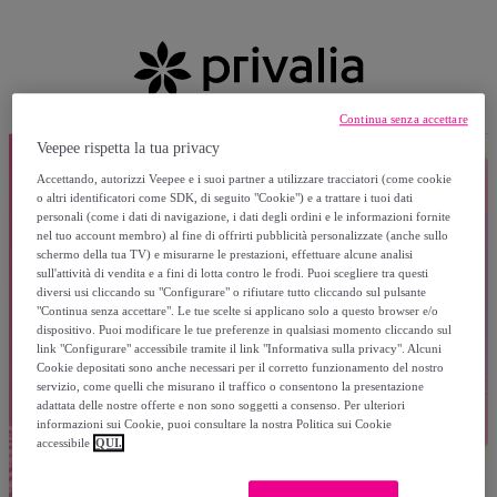
Continua senza accettare
Veepee rispetta la tua privacy
Accettando, autorizzi Veepee e i suoi partner a utilizzare tracciatori (come cookie
o altri identificatori come SDK, di seguito "Cookie") e a trattare i tuoi dati
personali (come i dati di navigazione, i dati degli ordini e le informazioni fornite
nel tuo account membro) al fine di offrirti pubblicità personalizzate (anche sullo
schermo della tua TV) e misurarne le prestazioni, effettuare alcune analisi
sull'attività di vendita e a fini di lotta contro le frodi. Puoi scegliere tra questi
diversi usi cliccando su "Configurare" o rifiutare tutto cliccando sul pulsante
"Continua senza accettare". Le tue scelte si applicano solo a questo browser e/o
dispositivo. Puoi modificare le tue preferenze in qualsiasi momento cliccando sul
link "Configurare" accessibile tramite il link "Informativa sulla privacy". Alcuni
Cookie depositati sono anche necessari per il corretto funzionamento del nostro
servizio, come quelli che misurano il traffico o consentono la presentazione
adattata delle nostre offerte e non sono soggetti a consenso. Per ulteriori
informazioni sui Cookie, puoi consultare la nostra Politica sui Cookie
accessibile
QUI.