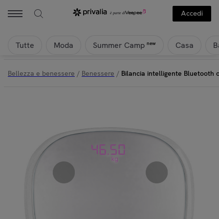
Accedi
Tutte
Moda
Casa
B
new
Summer Camp
Bellezza e benessere
/
Benessere
/
Bilancia intelligente Bluetooth 