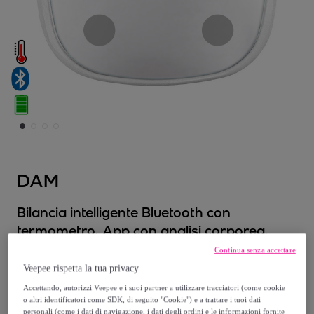
DAM
Bilancia intelligente Bluetooth con
termometro. App con analisi corporea.
Batteria ricaricabile.
Continua senza accettare
Modello:
Bilancia intelligente Bluetooth con
Veepee rispetta la tua privacy
termometro. App con analisi corporea.
Accettando, autorizzi Veepee e i suoi partner a utilizzare tracciatori (come cookie
Batteria ricaricabile.
o altri identificatori come SDK, di seguito "Cookie") e a trattare i tuoi dati
personali (come i dati di navigazione, i dati degli ordini e le informazioni fornite