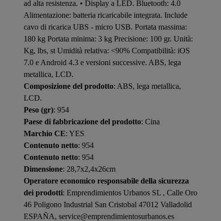
ad alta resistenza. • Display a LED. Bluetooth: 4.0
Alimentazione: batteria ricaricabile integrata. Include
cavo di ricarica UBS - micro USB. Portata massima:
180 kg Portata minima: 3 kg Precisione: 100 gr. Unità:
Kg, lbs, st Umidità relativa: <90% Compatibilità: iOS
7.0 e Android 4.3 e versioni successive. ABS, lega
metallica, LCD.
Composizione del prodotto
: ABS, lega metallica,
LCD.
Peso (gr)
: 954
Paese di fabbricazione del prodotto
: Cina
Marchio CE
: YES
Contenuto netto
: 954
Contenuto netto
: 954
Dimensione
: 28,7x2,4x26cm
Operatore economico responsabile della sicurezza
dei prodotti
: Emprendimientos Urbanos SL , Calle Oro
46 Poligono Industrial San Cristobal 47012 Valladolid
ESPAÑA, service@emprendimientosurbanos.es