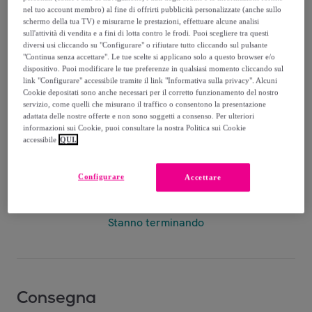
nel tuo account membro) al fine di offrirti pubblicità personalizzate (anche sullo
34
,
€
schermo della tua TV) e misurarne le prestazioni, effettuare alcune analisi
99
sull'attività di vendita e a fini di lotta contro le frodi. Puoi scegliere tra questi
diversi usi cliccando su "Configurare" o rifiutare tutto cliccando sul pulsante
89
,
€
"Continua senza accettare". Le tue scelte si applicano solo a questo browser e/o
00
dispositivo. Puoi modificare le tue preferenze in qualsiasi momento cliccando sul
-
60
%
link "Configurare" accessibile tramite il link "Informativa sulla privacy". Alcuni
Cookie depositati sono anche necessari per il corretto funzionamento del nostro
servizio, come quelli che misurano il traffico o consentono la presentazione
Recupero del tuo vecchio prodotto possibile
,
adattata delle nostre offerte e non sono soggetti a consenso. Per ulteriori
informazioni sui Cookie, puoi consultare la nostra Politica sui Cookie
accessibile
QUI.
vedi le condizioni
Configurare
Accettare
Venduto da
EMPRENDIMIENTOS URBANOS
Stanno terminando
Consegna