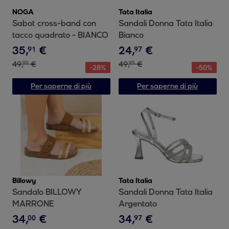
NOGA
Tata Italia
Sabot cross-band con
Sandali Donna Tata Italia
tacco quadrato - BIANCO
Bianco
35
,
€
24
,
€
91
97
49
,
€
49
,
€
90
95
-
28
%
-
50
%
Per saperne di più
Per saperne di più
Billowy
Tata Italia
Sandalo BILLOWY
Sandali Donna Tata Italia
MARRONE
Argentato
34
,
€
34
,
€
00
97