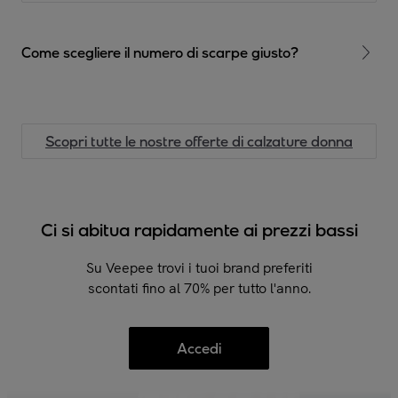
Come scegliere il numero di scarpe giusto?
La scarpa ideale è quella che calza perfettamente. Conoscere il
proprio numero reale di scarpe permette di godere del massimo
comfort. Per facilitare i movimenti ad ogni passo e evitare
dolori inutili, è bene misurare regolarmente i propri piedi in
Scopri tutte le nostre offerte di calzature donna
quanto possono cambiare nel tempo. Tieni conto della
larghezza, non solo della lunghezza, questo ti garantirà un buon
sostegno per tutto il giorno.
Ci si abitua rapidamente ai prezzi bassi
Su Veepee trovi i tuoi brand preferiti
scontati fino al 70% per tutto l'anno.
Accedi