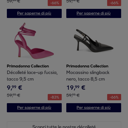
59
,
€
59
,
€
99
99
-
66
%
-
66
%
Per saperne di più
Per saperne di più
Primadonna Collection
Primadonna Collection
Décolleté lace-up fucsia,
Mocassino slingback
tacco 9,5 cm
nero, tacco 8,5 cm
9
,
€
19
,
€
99
99
59
,
€
59
,
€
99
99
-
83
%
-
66
%
Per saperne di più
Per saperne di più
Scopri tutte le nostre décolleté