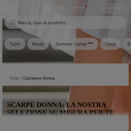
Accedi
Tutte
Moda
Casa
B
new
Summer Camp
Tutte
/
Calzature Donna
SCARPE DONNA: LA NOSTRA
SELEZIONE SU MISURA PER TE
Benvenuto nell’universo delle calzature da donna: dalle