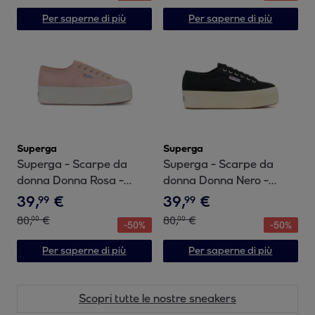
Per saperne di più
Per saperne di più
Superga
Superga
Superga - Scarpe da
Superga - Scarpe da
donna Donna Rosa -
donna Donna Nero -
2790 Platform
2790 PLATFORM
39
,
€
39
,
€
99
99
80
,
€
80
,
€
00
00
-
50
%
-
50
%
Per saperne di più
Per saperne di più
Scopri tutte le nostre sneakers