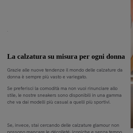
décolleté vertiginose alle comode sneakers, sfogliando
tra la nostra vasta selezione potrai trovare le scarpe che
più si adattano al tuo stile, dove la qualità è alla portata
di tutti. Scopri le novità e approfitta delle spettacolari
promozioni fino al 70% di sconto.
La calzatura su misura per ogni donna
Grazie alle nuove tendenze il mondo delle calzature da
donna è sempre più vasto e variegato.
Se preferisci la comodità ma non vuoi rinunciare allo
stile, le nostre sneakers sono disponibili in una gamma
che va dai modelli più casual a quelli più sportivi.
Se, invece, stai cercando delle calzature glamour non
possono mancare le décolleté, iconiche e senza tempo.