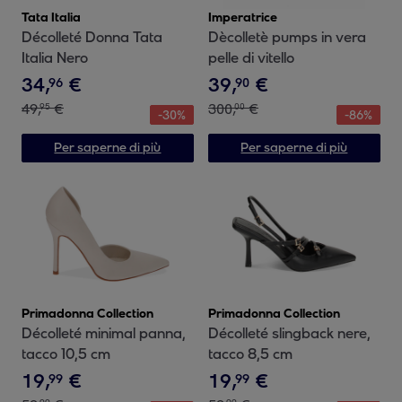
Tata Italia
Imperatrice
Décolleté Donna Tata
Dècolletè pumps in vera
Italia Nero
pelle di vitello
34
,
€
39
,
€
96
90
49
,
€
300
,
€
95
00
-
30
%
-
86
%
Per saperne di più
Per saperne di più
Primadonna Collection
Primadonna Collection
Décolleté minimal panna,
Décolleté slingback nere,
tacco 10,5 cm
tacco 8,5 cm
19
,
€
19
,
€
99
99