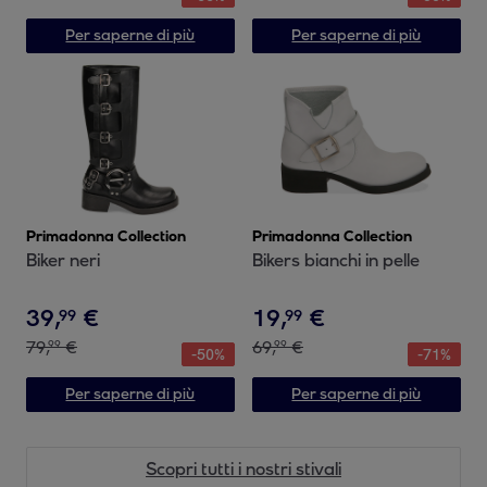
Per saperne di più
Per saperne di più
Primadonna Collection
Primadonna Collection
Biker neri
Bikers bianchi in pelle
39
,
€
19
,
€
99
99
79
,
€
69
,
€
99
99
-
50
%
-
71
%
Per saperne di più
Per saperne di più
Scopri tutti i nostri stivali