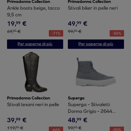
Primadonna Collection
Primadonna Collection
Ankle boots beige, tacco
Stivali biker in pelle neri
9,5 cm
19
,
€
49
,
€
99
99
69
,
€
99
,
€
99
99
-
71
%
-
50
%
Per saperne di più
Per saperne di più
Primadonna Collection
Superga
Stivali texani neri in pelle
Superga - Stivaletti
Donna Grigio - 2644
ALPINA FELT
39
,
€
48
,
€
99
99
119
,
€
99
,
€
99
00
-
66
%
-
50
%