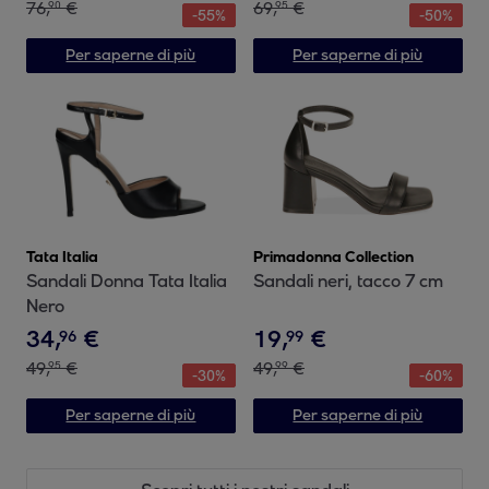
76
,
€
69
,
€
90
95
-
55
%
-
50
%
Per saperne di più
Per saperne di più
Tata Italia
Primadonna Collection
Sandali Donna Tata Italia
Sandali neri, tacco 7 cm
Nero
34
,
€
19
,
€
96
99
49
,
€
49
,
€
95
99
-
30
%
-
60
%
Per saperne di più
Per saperne di più