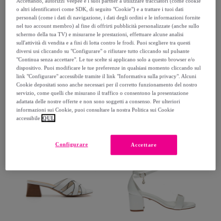
Accettando, autorizzi Veepee e i suoi partner a utilizzare tracciatori (come cookie
o altri identificatori come SDK, di seguito "Cookie") e a trattare i tuoi dati
personali (come i dati di navigazione, i dati degli ordini e le informazioni fornite
nel tuo account membro) al fine di offrirti pubblicità personalizzate (anche sullo
schermo della tua TV) e misurarne le prestazioni, effettuare alcune analisi
sull'attività di vendita e a fini di lotta contro le frodi. Puoi scegliere tra questi
diversi usi cliccando su "Configurare" o rifiutare tutto cliccando sul pulsante
"Continua senza accettare". Le tue scelte si applicano solo a questo browser e/o
dispositivo. Puoi modificare le tue preferenze in qualsiasi momento cliccando sul
link "Configurare" accessibile tramite il link "Informativa sulla privacy". Alcuni
La nostra selezione di sandali e zeppe
Cookie depositati sono anche necessari per il corretto funzionamento del nostro
servizio, come quelli che misurano il traffico o consentono la presentazione
adattata delle nostre offerte e non sono soggetti a consenso. Per ulteriori
I sandali e le zeppe sono l'emblema della libertà e del
informazioni sui Cookie, puoi consultare la nostra Politica sui Cookie
comfort estivo. Ideali per la spiaggia o per le uscite
accessibile
QUI.
casual, sono un must per i mesi più caldi
Configurare
Accettare