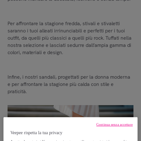
Per affrontare la stagione fredda, stivali e stivaletti
saranno i tuoi alleati irrinunciabili e perfetti per i tuoi
outfit, da quelli più classici a quelli più rock. Tuffati nella
nostra selezione e lasciati sedurre dall’ampia gamma di
colori, materiali e design.
Infine, i nostri sandali, progettati per la donna moderna
e per affrontare la stagione più calda con stile e
praticità.
Continua senza accettare
Veepee rispetta la tua privacy