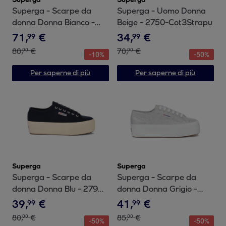
Superga - Scarpe da
Superga - Uomo Donna
donna Donna Bianco -
Beige - 2750-Cot3Strapu
2790 Platform
71
,
€
34
,
€
99
99
80
,
€
70
,
€
00
00
-
10
%
-
50
%
Per saperne di più
Per saperne di più
Superga
Superga
Superga - Scarpe da
Superga - Scarpe da
donna Donna Blu - 2790
donna Donna Grigio -
PLATFORM
2790 Platform Lame
39
,
€
41
,
€
99
99
80
,
€
85
,
€
00
00
-
50
%
-
50
%