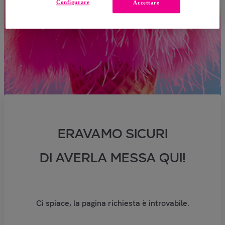
Configurare
Accettare
ERAVAMO SICURI
DI AVERLA MESSA QUI!
Ci spiace, la pagina richiesta è introvabile.