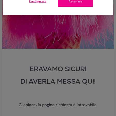
Configurare
Accettare
ERAVAMO SICURI
DI AVERLA MESSA QUI!
Ci spiace, la pagina richiesta è introvabile.