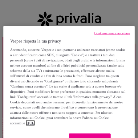
Continua senza accettare
Veepee rispetta la tua privacy
Accettando, autorizzi Veepee e i suoi partner a utilizzare tracciatori (come cookie
o altri identificatori come SDK, di seguito "Cookie") e a trattare i tuoi dati
personali (come i dati di navigazione, i dati degli ordini e le informazioni fornite
nel tuo account membro) al fine di offrirti pubblicità personalizzate (anche sullo
schermo della tua TV) e misurarne le prestazioni, effettuare alcune analisi
sull'attività di vendita e a fini di lotta contro le frodi. Puoi scegliere tra questi
diversi usi cliccando su "Configurare" o rifiutare tutto cliccando sul pulsante
"Continua senza accettare". Le tue scelte si applicano solo a questo browser e/o
dispositivo. Puoi modificare le tue preferenze in qualsiasi momento cliccando sul
link "Configurare" accessibile tramite il link "Informativa sulla privacy". Alcuni
Cookie depositati sono anche necessari per il corretto funzionamento del nostro
servizio, come quelli che misurano il traffico o consentono la presentazione
adattata delle nostre offerte e non sono soggetti a consenso. Per ulteriori
informazioni sui Cookie, puoi consultare la nostra Politica sui Cookie
accessibile
QUI.