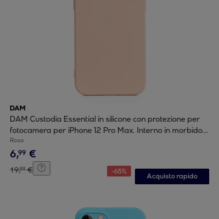
DAM
DAM Custodia Essential in silicone con protezione per
fotocamera per iPhone 12 Pro Max. Interno in morbido
velluto. 8,09x1,02x16,36 centimetri. Colore: rosa chiaro
Rosa
6
,
€
99
19
,
€
99
-
65
%
Acquisto rapido