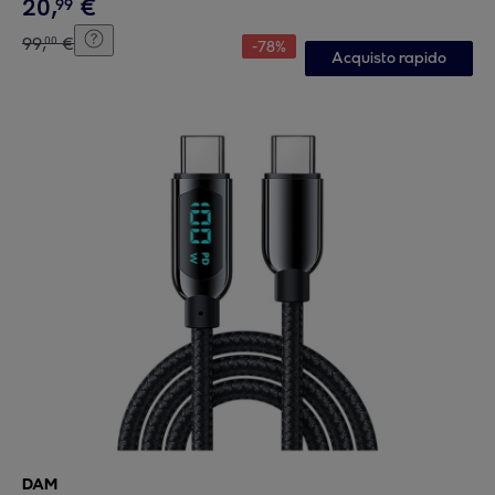
20
,
€
99
99
,
€
00
-
78
%
Acquisto rapido
DAM