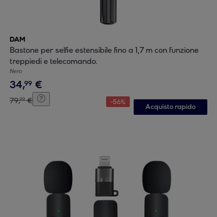
DAM
Bastone per selfie estensibile fino a 1,7 m con funzione
treppiedi e telecomando.
Nero
34
,
€
99
79
,
€
99
-
56
%
Acquisto rapido