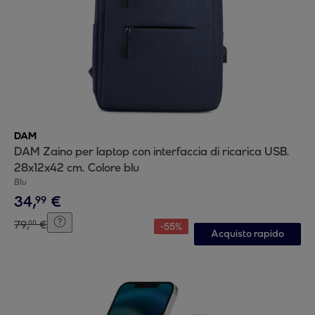
DAM
DAM Zaino per laptop con interfaccia di ricarica USB.
28x12x42 cm. Colore blu
Blu
34
,
€
99
79
,
€
00
-
55
%
Acquisto rapido