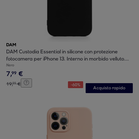
DAM
DAM Custodia Essential in silicone con protezione
fotocamera per iPhone 13. Interno in morbido velluto.
7,43x1,04x14,95 cm. Colore nero
Nero
7
,
€
99
19
,
€
99
-
60
%
Acquisto rapido