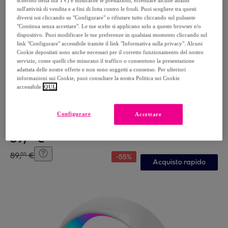
schermo della tua TV) e misurarne le prestazioni, effettuare alcune analisi
sull'attività di vendita e a fini di lotta contro le frodi. Puoi scegliere tra questi
diversi usi cliccando su "Configurare" o rifiutare tutto cliccando sul pulsante
"Continua senza accettare". Le tue scelte si applicano solo a questo browser e/o
dispositivo. Puoi modificare le tue preferenze in qualsiasi momento cliccando sul
link "Configurare" accessibile tramite il link "Informativa sulla privacy". Alcuni
Cookie depositati sono anche necessari per il corretto funzionamento del nostro
servizio, come quelli che misurano il traffico o consentono la presentazione
adattata delle nostre offerte e non sono soggetti a consenso. Per ulteriori
informazioni sui Cookie, puoi consultare la nostra Politica sui Cookie
accessibile
QUI.
DAM
DAM Zaino per laptop con interfaccia di ricarica USB.
29x12x41 cm. Colore nero
Configurare
Accettare
Nero
39
,
€
99
89
,
€
00
-
55
%
Acquisto rapido