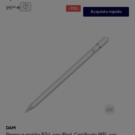
29
,
€
99
-
70
%
Acquisto rapido
DAM
Penna a matita P7-L per iPad. Certificato MFI, con