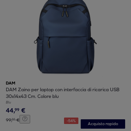
DAM
DAM Zaino per laptop con interfaccia di ricarica USB
30x14x43 Cm. Colore blu
Blu
44
,
€
99
99
,
€
00
-
54
%
Acquisto rapido