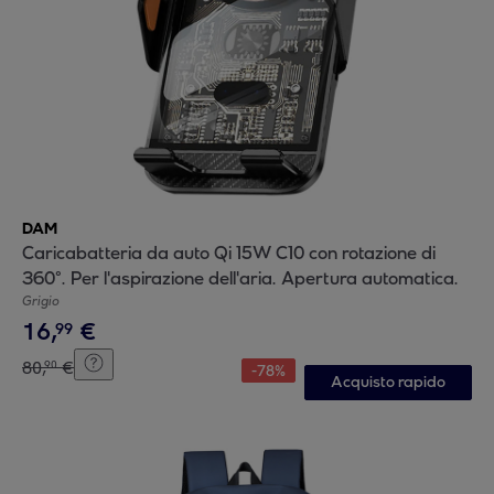
DAM
Caricabatteria da auto Qi 15W C10 con rotazione di
360°. Per l'aspirazione dell'aria. Apertura automatica.
Grigio
16
,
€
99
80
,
€
90
-
78
%
Acquisto rapido