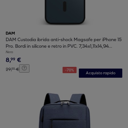
DAM
DAM Custodia ibrida anti-shock Magsafe per iPhone 15
Pro. Bordi in silicone e retro in PVC. 7,34x1,11x14,94
centimetri. Colore nero
Nero
8
,
€
99
29
,
€
99
-
70
%
Acquisto rapido