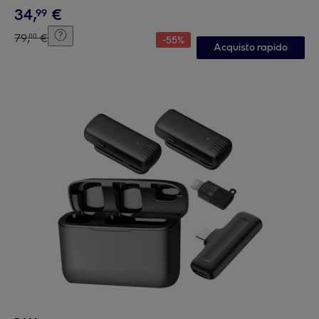
34
,
€
99
79
,
€
00
-
55
%
Acquisto rapido