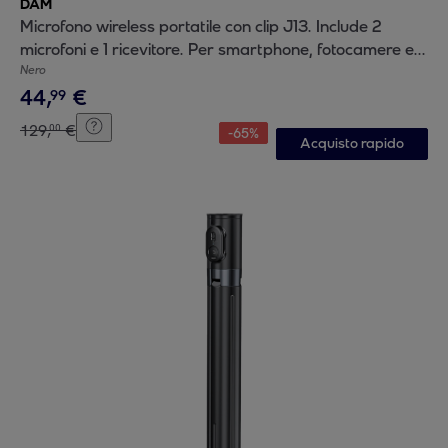
DAM
Microfono wireless portatile con clip J13. Include 2
microfoni e 1 ricevitore. Per smartphone, fotocamere e
laptop. Connessione USB-C + Lightning.
Nero
44
,
€
99
129
,
€
00
-
65
%
Acquisto rapido