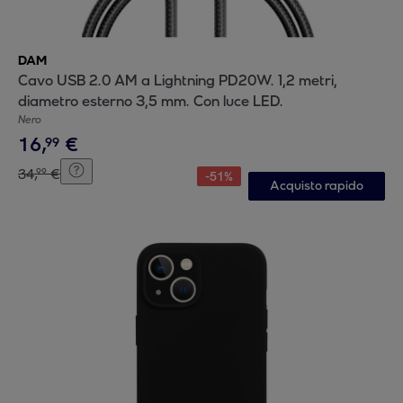
DAM
Cavo USB 2.0 AM a Lightning PD20W. 1,2 metri,
diametro esterno 3,5 mm. Con luce LED.
Nero
16
,
€
99
34
,
€
99
-
51
%
Acquisto rapido