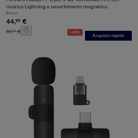
ricarica Lightning e assorbimento magnetico.
Bianco
44
,
€
99
89
,
€
00
-
49
%
Acquisto rapido