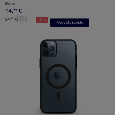
Bianco
14
,
€
99
24
,
€
99
-
40
%
Acquisto rapido