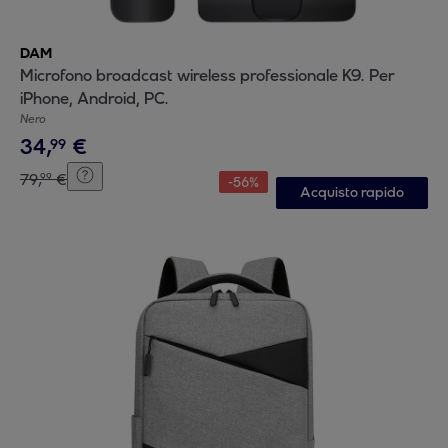
DAM
Microfono broadcast wireless professionale K9. Per
iPhone, Android, PC.
Nero
34
,
€
99
79
,
€
99
-
56
%
Acquisto rapido