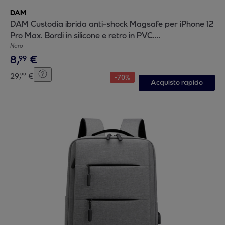
DAM
DAM Custodia ibrida anti-shock Magsafe per iPhone 12
Pro Max. Bordi in silicone e retro in PVC.
8,09x1,02x16,36 centimetri. Colore nero
Nero
8
,
€
99
29
,
€
99
-
70
%
Acquisto rapido