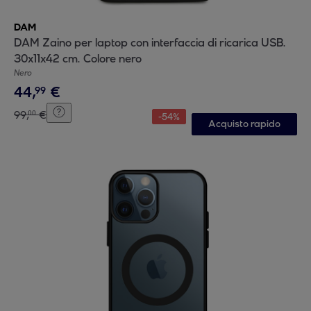
DAM
DAM Zaino per laptop con interfaccia di ricarica USB.
30x11x42 cm. Colore nero
Nero
44
,
€
99
99
,
€
00
-
54
%
Acquisto rapido