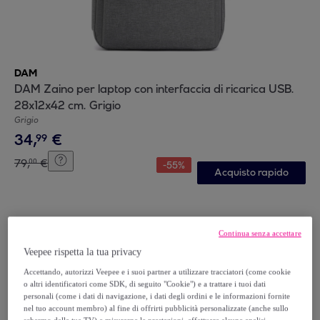
DAM
DAM Zaino per laptop con interfaccia di ricarica USB.
28x12x42 cm. Grigio
Grigio
34
,
€
99
79
,
€
00
-
55
%
Acquisto rapido
Continua senza accettare
Veepee rispetta la tua privacy
Accettando, autorizzi Veepee e i suoi partner a utilizzare tracciatori (come cookie
o altri identificatori come SDK, di seguito "Cookie") e a trattare i tuoi dati
personali (come i dati di navigazione, i dati degli ordini e le informazioni fornite
nel tuo account membro) al fine di offrirti pubblicità personalizzate (anche sullo