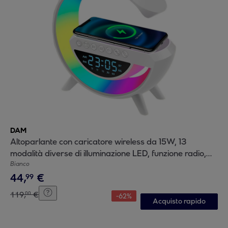
DAM
Altoparlante con caricatore wireless da 15W, 13
modalità diverse di illuminazione LED, funzione radio,
ingressi per scheda TF e USB.
Bianco
44
,
€
99
119
,
€
00
-
62
%
Acquisto rapido