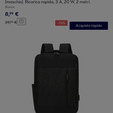
(maschio). Ricarica rapida, 3 A, 20 W, 2 metri.
Bianco
8
,
€
99
39
,
€
00
-
76
%
Acquisto rapido