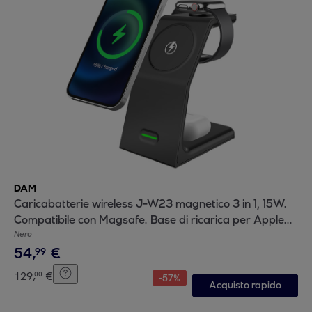
DAM
Caricabatterie wireless J-W23 magnetico 3 in 1, 15W.
Compatibile con Magsafe. Base di ricarica per Apple
Watch e cuffie Qi.
Nero
54
,
€
99
129
,
€
00
-
57
%
Acquisto rapido