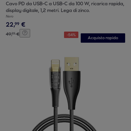
Cavo PD da USB-C a USB-C da 100 W, ricarica rapida,
display digitale, 1,2 metri. Lega di zinco.
Nero
22
,
€
99
49
,
€
99
-
54
%
Acquisto rapido