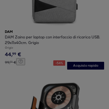
DAM
DAM Zaino per laptop con interfaccia di ricarica USB.
29x11x40cm. Grigio
Grigio
44
,
€
99
99
,
€
00
-
54
%
Acquisto rapido