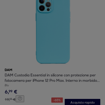
DAM
DAM Custodia Essential in silicone con protezione per
fotocamera per iPhone 12 Pro Max. Interno in morbido
velluto. 8,09x1,02x16,36 centimetri. Colore blu
Blu
6
,
€
99
19
,
€
99
-
65
%
Acquisto rapido