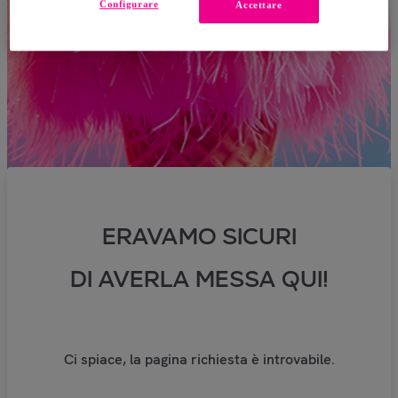
Configurare
Accettare
ERAVAMO SICURI
DI AVERLA MESSA QUI!
Ci spiace, la pagina richiesta è introvabile.