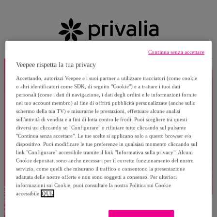
Continua senza accettare
Veepee rispetta la tua privacy
Accettando, autorizzi Veepee e i suoi partner a utilizzare tracciatori (come cookie
o altri identificatori come SDK, di seguito "Cookie") e a trattare i tuoi dati
personali (come i dati di navigazione, i dati degli ordini e le informazioni fornite
nel tuo account membro) al fine di offrirti pubblicità personalizzate (anche sullo
schermo della tua TV) e misurarne le prestazioni, effettuare alcune analisi
sull'attività di vendita e a fini di lotta contro le frodi. Puoi scegliere tra questi
diversi usi cliccando su "Configurare" o rifiutare tutto cliccando sul pulsante
"Continua senza accettare". Le tue scelte si applicano solo a questo browser e/o
dispositivo. Puoi modificare le tue preferenze in qualsiasi momento cliccando sul
link "Configurare" accessibile tramite il link "Informativa sulla privacy". Alcuni
Cookie depositati sono anche necessari per il corretto funzionamento del nostro
servizio, come quelli che misurano il traffico o consentono la presentazione
adattata delle nostre offerte e non sono soggetti a consenso. Per ulteriori
informazioni sui Cookie, puoi consultare la nostra Politica sui Cookie
accessibile
QUI.