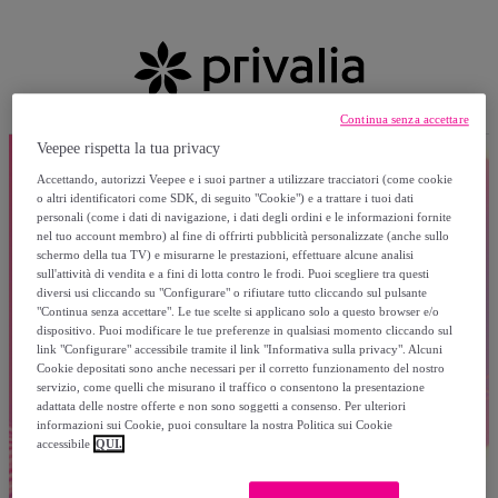
Continua senza accettare
Veepee rispetta la tua privacy
Accettando, autorizzi Veepee e i suoi partner a utilizzare tracciatori (come cookie
o altri identificatori come SDK, di seguito "Cookie") e a trattare i tuoi dati
personali (come i dati di navigazione, i dati degli ordini e le informazioni fornite
nel tuo account membro) al fine di offrirti pubblicità personalizzate (anche sullo
schermo della tua TV) e misurarne le prestazioni, effettuare alcune analisi
sull'attività di vendita e a fini di lotta contro le frodi. Puoi scegliere tra questi
diversi usi cliccando su "Configurare" o rifiutare tutto cliccando sul pulsante
"Continua senza accettare". Le tue scelte si applicano solo a questo browser e/o
dispositivo. Puoi modificare le tue preferenze in qualsiasi momento cliccando sul
link "Configurare" accessibile tramite il link "Informativa sulla privacy". Alcuni
Cookie depositati sono anche necessari per il corretto funzionamento del nostro
servizio, come quelli che misurano il traffico o consentono la presentazione
adattata delle nostre offerte e non sono soggetti a consenso. Per ulteriori
informazioni sui Cookie, puoi consultare la nostra Politica sui Cookie
accessibile
QUI.