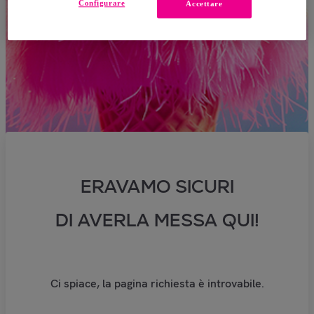
Configurare
Accettare
ERAVAMO SICURI
DI AVERLA MESSA QUI!
Ci spiace, la pagina richiesta è introvabile.