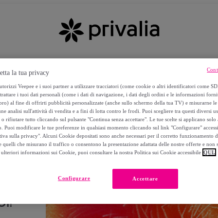
Cont
etta la tua privacy
torizzi Veepee e i suoi partner a utilizzare tracciatori (come cookie o altri identificatori come SD
trattare i tuoi dati personali (come i dati di navigazione, i dati degli ordini e le informazioni forni
) al fine di offrirti pubblicità personalizzate (anche sullo schermo della tua TV) e misurarne le 
ne analisi sull'attività di vendita e a fini di lotta contro le frodi. Puoi scegliere tra questi diversi u
o rifiutare tutto cliccando sul pulsante "Continua senza accettare". Le tue scelte si applicano sol
o. Puoi modificare le tue preferenze in qualsiasi momento cliccando sul link "Configurare" accessib
tiva sulla privacy". Alcuni Cookie depositati sono anche necessari per il corretto funzionamento d
 quelli che misurano il traffico o consentono la presentazione adattata delle nostre offerte e non 
ulteriori informazioni sui Cookie, puoi consultare la nostra Politica sui Cookie accessibile
QUI.
Configurare
Accettare
I!