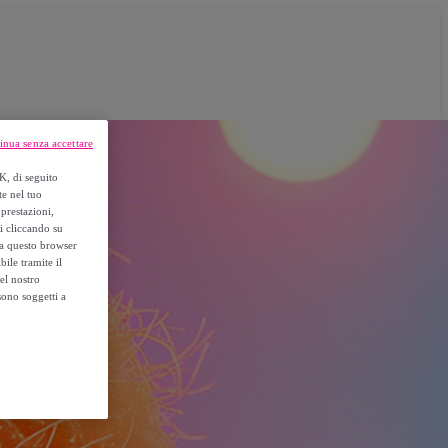
inua senza accettare
K, di seguito
te nel tuo
prestazioni,
si cliccando su
o a questo browser
ile tramite il
el nostro
sono soggetti a