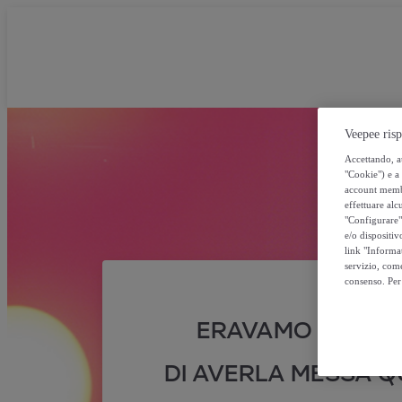
Veepee risp
Accettando, au
"Cookie") e a 
account membro
effettuare alcu
"Configurare" 
e/o dispositiv
link "Informa
servizio, come
consenso. Per 
ERAVAMO SICURI
DI AVERLA MESSA QU